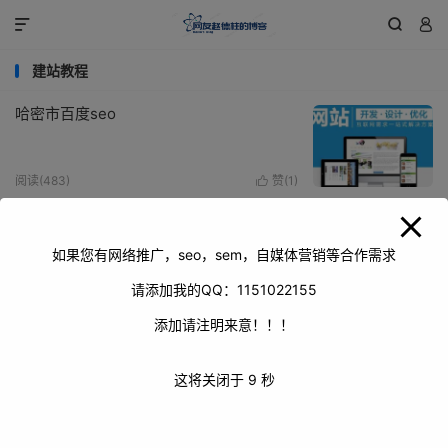
modal-check



建站教程
哈密市百度seo
阅读(483)
赞(
1
)

吐鲁番市百度seo
如果您有网络推广，seo，sem，自媒体营销等合作需求
请添加我的QQ：1151022155
阅读(533)
赞(
0
)

添加请注明来意！！！
克拉玛依市百度seo
这将关闭于
8
秒
阅读(479)
赞(
0
)

乌鲁木齐市百度seo