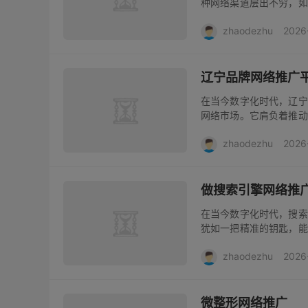
种网络渠道层出不穷，如
可忽视的推广渠道。像
zhaodezhu
2026
趣、有价值的内容吸引用
辽宁品牌网络推广
在当今数字化时代，辽宁
网络市场。它肩负着推动
多样的特色产业和众多独
zhaodezhu
2026
老字号到充满创新活力的新
做搜索引擎网络推
在当今数字化时代，搜索
犹如一把精准的钥匙，能
络推广，简单来说，就是
zhaodezhu
2026
获得更高的排名，从而吸引
微整形网络推广