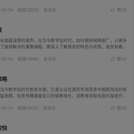
的城市，正以蓬勃之势在各个领域展现出强大的发展潜力。无论是新
-02-14
阅读(2255)
去评论
赞(
0
)
制造业、服务业等，都意识到网络...

做
化底蕴深厚的城市，在当今数字化时代，如何做好网络推广，让更多
了亟待解决的重要课题。要深入了解淮安的特色与优势。淮安有着丰
故居、河下古镇等，这些都是吸引游客和文化爱好者的绝佳资源。在
-02-14
阅读(1998)
去评论
赞(
0
)
特色景点制作精美的图文和内容。...

策略
当今数字化时代愈发关键，它是企业在激烈市场竞争中脱颖而出的有
猛发展，信息传播速度呈几何级数增长，消费者获取信息的渠道日益
造并推广自身品牌，就必须紧跟时代步伐，精准把握网络营销的特点
-02-14
阅读(1925)
去评论
赞(
0
)
牌推广策略。明确品牌定位是网络...

较快