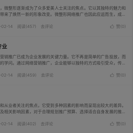
，微整形逐渐成为了众多爱美人士关注的焦点。它以其独特的魅力和
带来了焕然一新的形象改变。微整形网络推广也因此应运而生，成为
客户的重要桥梁。微整形网络推广借助互联网的强大力量，打破了传
-02-14
阅读(457)
去评论
赞(
0
)
过各种网络平台，如社交媒体、专...

专业
营销推广已成为企业发展的关键力量。它不再是简单的广告投放，而
的学问。通过网络营销推广，企业能够以独特的方式吸引受众，传递
广的好玩之处首先体现在创意的无限发挥上。它突破了传统营销的局
-02-14
阅读(459)
去评论
赞(
0
)
和形式来吸引人们的注意力。比如，一...

和从业者关注的焦点，它受到多种因素的影响而呈现出较大的差异。
及相关影响因素，对于合理规划推广预算、选择适合自身发展的推广
的类型多样，不同类型的推广价格天差地别。搜索引擎优化（SEO）
-02-14
阅读(402)
去评论
赞(
0
)
稳定的推广方式。对于一些小型...
