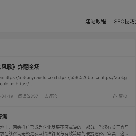
modal-check
建站教程
SEO技
大风歌》炸翻全场
omhttps://a58.mynaedu.comhttps://a58.520btc.cnhttps://a58.g
oin.nethttps:/...
-04-19
阅读(2357)
去评论
赞(
0
)

咨询
地上，网络推广已成为企业发展不可或缺的一部分。当您有关于宜昌
求在线咨询无疑是获取精准答案与有效策略的便捷途径。宜昌，这座