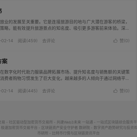
书
旅业的发展至关重要。它是连接旅游目的地与广大潜在游客的桥梁，
策略，能有效提升旅游景点的知名度、吸引更多游客前来体验。深入
解不同年龄段、地域、兴趣爱好的潜在游客群体特点，以便精准定位
-02-14
阅读(459)
去评论
赞(
0
)
客更倾向于冒险的小众景点，家庭...

方案
在数字化时代助力服装品牌拓展市场、提升知名度与销售额的关键策
消费者购物习惯发生了巨大变化，越来越多的人倾向于通过网络平台
套有效的服装网络营销推广方案至关重要。要精准定位目标受众。深
-02-14
阅读(445)
去评论
赞(
0
)
域、消费层次等因素对服装需求的...

交易 - 社区驱动型加密货币交易所 - 共建Web3未来
一站通 - 一站式区块链综合服务平
- 极速加密货币交易平台 - 区块链资产安全守护者
数研院 - 数字资产趋势研究与投资
币研所 - 比特币行情与区块链资讯平台