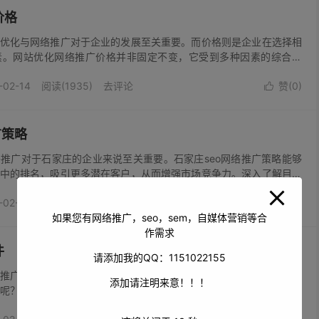
价格
优化与网络推广对于企业的发展至关重要。而价格则是企业在选择相
素。网站优化网络推广价格并非固定不变，它受到多种因素的综合影
优化的程度和目标而有所不同。基础的网站优化可能仅涉及一些简单
-02-14
阅读(1935)
去评论
赞(
0
)
优化等，价格相对较为亲民。这类优化...

广策略
推广对于石家庄的企业来说至关重要。石家庄seo网络推广策略能够
中的排名，吸引更多潜在客户，从而增强市场竞争力。深入了解目标
当地消费者的特点、需求以及搜索习惯，以此为基础制定精准的推广
-02-14
阅读(1933)
去评论
赞(
0
)
络推广，关键词研究是核心环节...

如果您有网络推广，seo，sem，自媒体营销等合
作需求
件
请添加我的QQ：1151022155
推广软件成为企业拓展业务、提升品牌知名度的重要工具。那么，究
添加请注明来意！！！
呢？这需要我们全面了解市场需求、掌握软件特点，并运用有效的推
求是关键。不同行业、不同规模的企业对于网络推广软件的功能需求