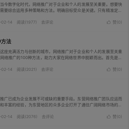
当今数字化时代，网络推广对于企业和个人的发展至关重要。想要快
需要综合运用多种策略和方法。明确目标受众是关键。只有精准定位
地进行推广。通过市场调研、数据分析等手段，深入了解目标受众的
-02-14
阅读(1977)
去评论
赞(
0
)
费习惯等特征。例如，一家主打时...

种方法
这座充满活力与创新的城市，网络推广对于企业和个人的发展至关重
网络推广的100种方法，助力大家在网络世界中脱颖而出。首先是社
的企业和个人可以充分利用微信、微博、抖音、小红书等热门社交媒
-02-14
阅读(2021)
去评论
赞(
0
)
力的公众号，定期发布优质内容，...

推广已成为企业发展不可或缺的重要手段。东营网络推广团队应运而
和丰富的经验，为东营地区的众多企业打开了通往广阔网络市场的大
知网络推广对于企业的重要性。他们致力于通过各种网络渠道，将企
-02-14
阅读(2076)
去评论
赞(
0
)
象精准地传递给目标客户群体。团...
