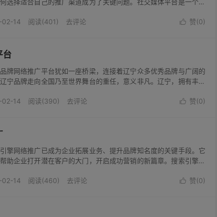
何选择适合自己的推广渠道成为了关键问题。社交媒体平台是一个不
微信、微博、抖音等平台拥有庞大的用户群体，企业可以通过发布有
-02-14
阅读(401)
去评论
赞(
0
)
户关注，与用户进行互动，从而提高品...

平台
品牌网络推广平台犹如一座桥梁，连接着辽宁众多优秀品牌与广阔的
辽宁品牌走向全国乃至世界舞台的重任，意义非凡。辽宁，拥有丰富
具魅力的品牌。从传统的工业制造业到新兴的服务业，从历史悠久的
-02-14
阅读(390)
去评论
赞(
0
)
品牌，它们都蕴含着辽宁的地域文...

广
引擎网络推广已成为企业拓展业务、提升品牌知名度的关键手段。它
帮助企业打开潜在客户的大门，开启成功营销的新篇章。搜索引擎网
通过优化网站内容、关键词等，让企业的网站在搜索引擎结果页面中
-02-14
阅读(460)
去评论
赞(
0
)
更多用户点击访问。这一过程涉及...
