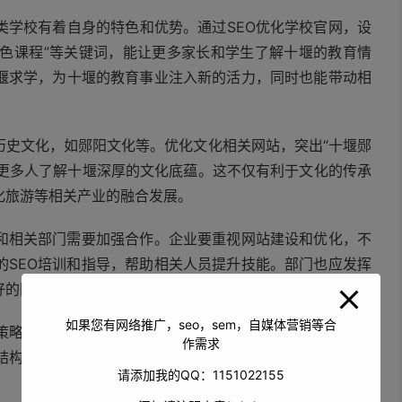
类学校有着自身的特色和优势。通过SEO优化学校官网，设
特色课程”等关键词，能让更多家长和学生了解十堰的教育情
堰求学，为十堰的教育事业注入新的活力，同时也能带动相
历史文化，如郧阳文化等。优化文化相关网站，突出“十堰郧
让更多人了解十堰深厚的文化底蕴。这不仅有利于文化的传承
化旅游等相关产业的融合发展。
构和相关部门需要加强合作。企业要重视网站建设和优化，不
的SEO培训和指导，帮助相关人员提升技能。部门也应发挥
好的网络营销环境。
如果您有网络推广，seo，sem，自媒体营销等合
O策略。随着技术的不断进步，搜索引擎算法越来越复杂和智
作需求
结构、内容质量等，才能确保十堰市在搜索引擎中的排名稳
请添加我的QQ：1151022155