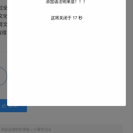
添加请注明来意！！！
过全面、系统地推进SEO工作，能让十堰市在网络世界中绽
文化、旅游等各方面的蓬勃发展，迈向更加美好的未来。无
这将关闭于
17
秒
育文化的弘扬，SEO都将成为十堰市发展道路上的有力助推
取得更加辉煌的成就。
微海报
分享
赞(
0
)

：
网友赵德柱的博客
»
十堰市SEO