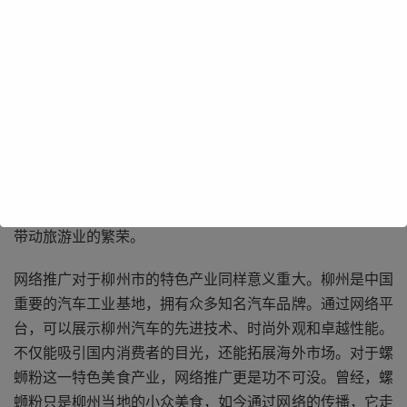
柳州市有着秀美的自然风光，如柳江蜿蜒穿城而过，两岸风
景如画。这些美景在过去可能因为宣传渠道有限，未能被更
多人知晓。如今，借助网络推广，我们可以通过精美的图
片、生动的，将柳江的迷人风光全方位地呈现在世人面前。
无论是清澈的江水、沿岸错落有致的建筑，还是夜晚璀璨的
灯光秀，都能通过网络迅速传播，吸引各地游客前来欣赏，
带动旅游业的繁荣。
网络推广对于柳州市的特色产业同样意义重大。柳州是中国
重要的汽车工业基地，拥有众多知名汽车品牌。通过网络平
台，可以展示柳州汽车的先进技术、时尚外观和卓越性能。
不仅能吸引国内消费者的目光，还能拓展海外市场。对于螺
蛳粉这一特色美食产业，网络推广更是功不可没。曾经，螺
蛳粉只是柳州当地的小众美食，如今通过网络的传播，它走