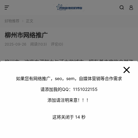
modal-check



好物推荐
正文

柳州市网络推广
2025-09-26
阅读(103)
评论(0)
柳州市，这座充满魅力与活力的城市，拥有着丰富的自然资
源、独特的人文景观以及蓬勃发展的产业。在当今数字化时
代，网络推广对于柳州市的发展起着至关重要的作用。通过
如果您有网络推广，seo，sem，自媒体营销等合作需求
网络推广，柳州市能够更好地展示自身的特色与优势，吸引
请添加我的QQ：1151022155
更多的关注与资源，推动经济社会持续快速发展。
添加请注明来意！！！
这将关闭于
14
秒