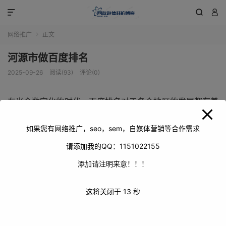
modal-check



网络推广
正文

河源市做百度排名
2025-09-26
阅读(93)
评论(0)
在当今数字化的时代，百度排名对于各个地区的发展都有着
至关重要的意义。以河源市为例，积极做好百度排名工作，
能够极大地提升河源市在网络世界的知名度和影响力，为城
如果您有网络推广，seo，sem，自媒体营销等合作需求
市的发展带来诸多积极的变化。
请添加我的QQ：1151022155
添加请注明来意！！！
这将关闭于
13
秒