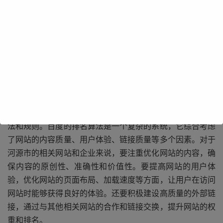
河源市作为广东省的重要城市，拥有着丰富的自然资源、悠
久的历史文化和独特的地域特色。在网络信息爆炸的时代，
若不注重百度排名，河源市的这些优势可能会被埋没在海量
的信息之中，难以被外界所发现和了解。因此，做好百度排
名工作对于河源市来说刻不容缓。
要做好河源市的百度排名，首先需要深入了解百度的排名算
法和规则。百度的排名算法是一个复杂的系统，它综合考虑
了网站的内容质量、用户体验、链接质量等多个因素。对于
河源市的相关网站和企业来说，要注重优化网站的内容，确
保内容的原创性、准确性和价值性。要提高网站的用户体
验，优化网站的页面布局、加载速度等方面，让用户在访问
网站时能够获得良好的体验。还要积极建设高质量的外部链
接，通过与其他相关网站的合作和链接交换，提升网站的权
重和排名。