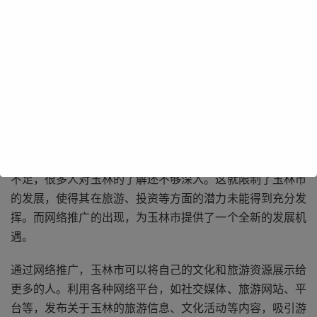
玉林市地处广西东南部，南流江流域。这里有着悠久的历史
和灿烂的文化，是岭南文化的重要发祥地之一。玉林的民间
文化丰富多彩，如博白的采茶戏、陆川的舞狮等，都具有浓
郁的地方特色。玉林还有着美丽的自然风光，如大容山、都
峤山等，山清水秀，景色宜人。
尽管玉林市拥有如此丰富的资源，但在过去，由于宣传力度
不足，很多人对玉林的了解还不够深入。这就限制了玉林市
的发展，使得其在旅游、投资等方面的潜力未能得到充分发
挥。而网络推广的出现，为玉林市提供了一个全新的发展机
遇。
通过网络推广，玉林市可以将自己的文化和旅游资源展示给
更多的人。利用各种网络平台，如社交媒体、旅游网站、平
台等，发布关于玉林的旅游信息、文化活动等内容，吸引游