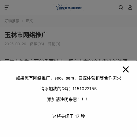
modal-check



好物推荐
正文

玉林市网络推广
2025-09-26
阅读(96)
评论(0)
玉林市作为广西的重要城市，拥有丰富的文化和旅游资源。
在当今数字化时代，网络推广对于玉林市的发展至关重要。
它可以帮助玉林市更好地展示自身的魅力，吸引更多的游客
如果您有网络推广，seo，sem，自媒体营销等合作需求
和投资者，促进经济的繁荣。
请添加我的QQ：1151022155
添加请注明来意！！！
这将关闭于
17
秒