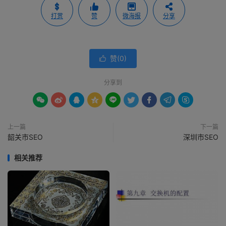
打赏
赞
微海报
分享
赞(
0
)

分享到









上一篇
下一篇
韶关市SEO
深圳市SEO
相关推荐