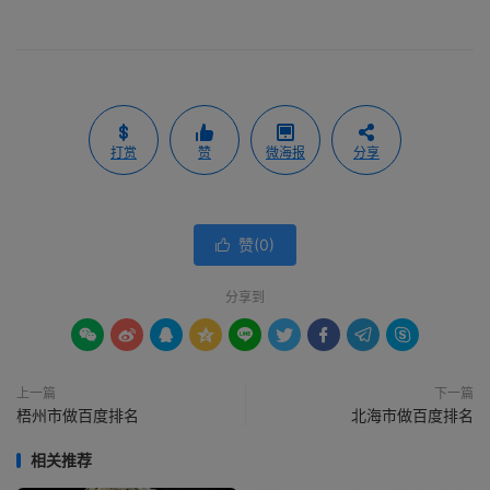
打赏
赞
微海报
分享
赞(
0
)

分享到









上一篇
下一篇
梧州市做百度排名
北海市做百度排名
相关推荐