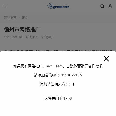
modal-check



好物推荐
正文

儋州市网络推广
2025-09-26
阅读(112)
评论(0)
儋州市作为海南省的经济重镇，拥有丰富的旅游资源和独特
的文化魅力。在当今数字化时代，网络推广对于儋州市的发
展至关重要。它不仅能够提升儋州市的知名度，吸引更多的
如果您有网络推广，seo，sem，自媒体营销等合作需求
游客和投资者，还能促进当地经济的繁荣。
请添加我的QQ：1151022155
添加请注明来意！！！
这将关闭于
17
秒