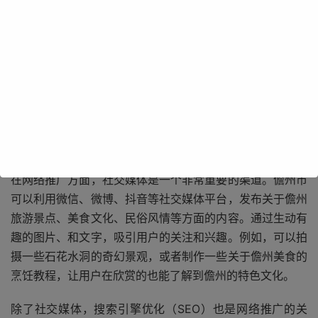
儋州市拥有得天独厚的自然景观，如石花水洞、蓝洋温泉
等。这些景点以其独特的地质风貌和温泉资源吸引着众多游
客前来观光度假。要让更多的人了解和知晓这些景点，就需
要借助网络推广的力量。通过网络平台，我们可以将儋州市
的美丽风光展示给全球的用户，让他们足不出户就能感受到
儋州的魅力。
在网络推广方面，社交媒体是一个非常重要的渠道。儋州市
可以利用微信、微博、抖音等社交媒体平台，发布关于儋州
旅游景点、美食文化、民俗风情等方面的内容。通过生动有
趣的图片、和文字，吸引用户的关注和兴趣。例如，可以拍
摄一些石花水洞的奇幻景观，或者制作一些关于儋州美食的
烹饪教程，让用户在欣赏的也能了解到儋州的特色文化。
除了社交媒体，搜索引擎优化（SEO）也是网络推广的关