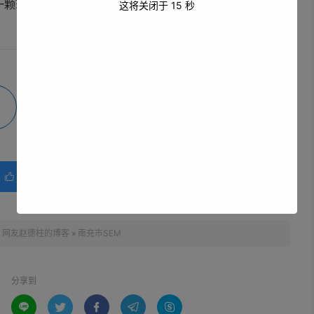
一颗璀璨明珠。
这将关闭于
14
秒
微海报
分享
赞(
0
)

：
网友赵德柱的博客
»
南充市SEM
分享到




