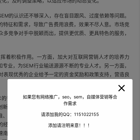
变化，及时调整策略，以适应市场的动态变化。
SEM的认识还不够深入，存在盲目跟风、过度依赖等问题。
的特征和需求，导致广告费用浪费，效果不尽人意。市场竞
在众多竞争对手中脱颖而出，提供更优质、更具特色的服务，
发挥着积极作用。一方面，加大对互联网营销人才的培养力
和专业，为SEM行业输送源源不断的专业人才。另一方面，
，对表现优秀的企业给予一定的资金奖励和政策支持，营造良
如果您有网络推广，seo，sem，自媒体营销等合
术的普及和互联网的进一步发展，市场对SEM的需求将持续
作需求
创新和优化营销策略，提升自身在市场中的竞争力。SEM服
请添加我的QQ：1151022155
准、高效的营销解决方案。南充市的SEM行业将在各方的共
的经济腾飞注入强大动力，助力这座城市在新时代的舞台上
添加请注明来意！！！
速南充市产业升级和经济转型，让南充的特色产品和优质服