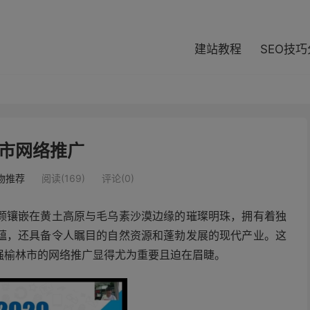
modal-check
建站教程
SEO技
市网络推广
物推荐
阅读(169)
评论(0)
颗镶嵌在黄土高原与毛乌素沙漠边缘的璀璨明珠，拥有着独
蕴，还具备令人瞩目的自然资源和蓬勃发展的现代产业。这
强榆林市的网络推广显得尤为重要且迫在眉睫。