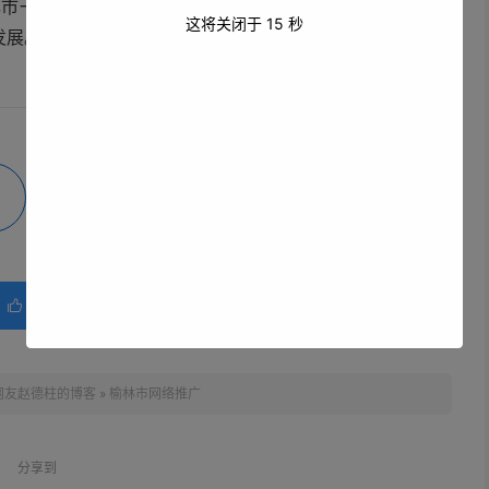
林市一定能够在网络上展现出独特的魅力，吸引更多的人了
这将关闭于
15
秒
发展。
微海报
分享
赞(
0
)

网友赵德柱的博客
»
榆林市网络推广
分享到