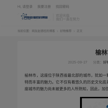
Hi, 请登录
我要注册
找回密码
欢迎光临
我们一直在努力
当前位置：
网友赵德柱的博客
好物推荐
正文


榆林
2025-09-27
分类：
好
榆林市，这座位于陕西省最北部的城市，犹如一
特而丰富的魅力。它不仅有着悠久的历史文化底
座城市的魅力尚未被更多的人所熟知，因此，加