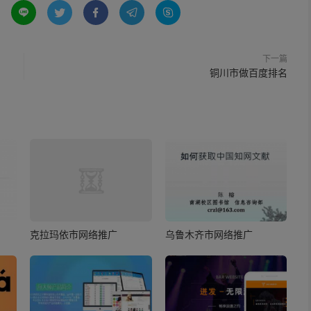





下一篇
铜川市做百度排名
克拉玛依市网络推广
乌鲁木齐市网络推广