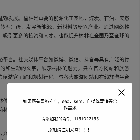
蓬勃发展。榆林是重要的能源化工基地，煤炭、石油、天然
业转型升级，发展新能源、新材料等新兴产业。通过网络推
，吸引更多的投资和人才。也能提升榆林在全国乃至全球的
络平台。社交媒体平台如微博、微信、抖音等具有广泛的传
彩的和生动的文字，展示榆林的魅力。建立官方网站和旅游
，方便游客了解和规划行程。与各大旅游网站和在线旅游平台
林体验和宣传。他们具有庞大的粉丝群体和较高的影响力，
如果您有网络推广，seo，sem，自媒体营销等合
作需求
榆林。举办网络主题活动，如摄影比赛、短大赛等，激发网
请添加我的QQ：1151022155
添加请注明来意！！！
过充分挖掘榆林的历史文化、自然风光和现代产业等方面的