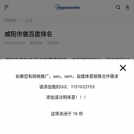
modal-check



网络推广
正文

咸阳市做百度排名
2025-09-27
阅读(96)
评论(0)
咸阳市作为陕西省的重要城市，在互联网时代，百度排名对
于其城市形象、经济发展和旅游推广等方面都具有重要意
义。本文将探讨咸阳市如何通过各种策略和手段来提升在百
如果您有网络推广，seo，sem，自媒体营销等合作需求
度搜索中的排名，以更好地展示城市的魅力和价值。
请添加我的QQ：1151022155
添加请注明来意！！！
这将关闭于
16
秒