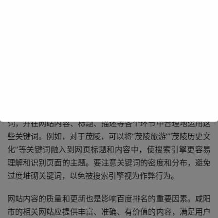
咸阳市拥有悠久的历史文化和丰富的旅游资源，如茂陵、乾
陵等世界文化遗产，以及郑国渠、马嵬驿等著名景点。在百
度搜索中，这些优秀的资源往往需要通过有效的排名提升才
能被更多的人发现和了解。
关键词优化是提升咸阳市百度排名的关键。通过对咸阳市的
特色、景点、美食等方面进行深入研究，确定相关的关键
词，并在网站内容、标题、描述等各个环节中合理地运用这
些关键词。例如，对于茂陵，可以将“茂陵旅游”“茂陵历史文
化”等关键词融入到网页标题和内容中，使搜索引擎更容易
理解和识别页面的主题。要注意关键词的密度和分布，避免
过度堆砌关键词，以免被搜索引擎视为作弊行为。
网站内容的质量和更新也是影响百度排名的重要因素。咸阳
市的相关网站应提供丰富、准确、有价值的内容，满足用户