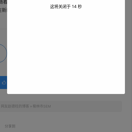
随着榆林市数字化建设的不断推进，相信SEM将在榆林市的
这将关闭于
13
秒
在新时代的市场竞争中取得更大的成就。
微海报
分享
赞(
0
)

：
网友赵德柱的博客
»
榆林市SEM
分享到