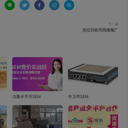





下一篇
克拉玛依市网络推广
乌鲁木齐市SEM
中卫市SEM