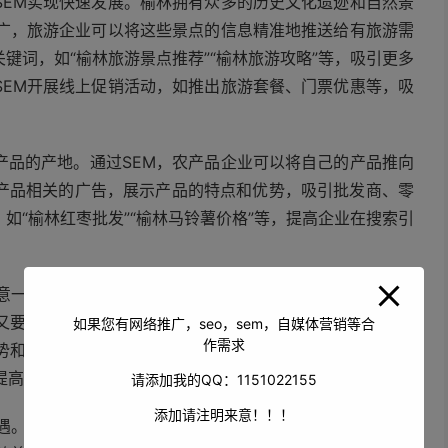
SEM实现快速发展。榆林拥有众多的历史文化遗迹和自然景
推广，旅游企业可以将这些景点的信息精准地推送给有旅游需
键词，如“榆林旅游景点推荐”“榆林旅游攻略”等，吸引更多
SEM开展线上促销活动，如推出旅游套餐、门票优惠等，吸
产品的产地。通过SEM，农产品企业可以将自己的产品推向
产品相关的广告，展示产品的特点和优势，吸引批发商、零
如“榆林红枣批发”“榆林马铃薯价格”等，提高企业在搜索引
注意一些问题。企业需要选择合适的关键词。关键词的选择要
又要结合企业的产品和服务特点。企业需要不断优化广告内
如果您有网络推广，seo，sem，自媒体营销等合
作需求
势和特色，同时要注意语言表达的准确性和规范性。企业还
提高营销效果。
请添加我的QQ：1151022155
添加请注明来意！！！
机遇。无论是能源化工企业、旅游企业还是农业企业，都可以