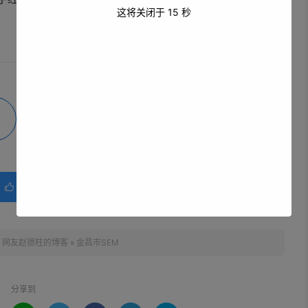
这将关闭于
14
秒
微海报
分享
赞(
0
)

：
网友赵德柱的博客
»
金昌市SEM
分享到