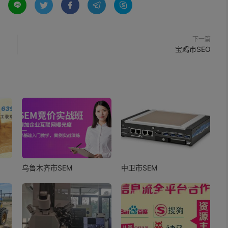





下一篇
宝鸡市SEO
乌鲁木齐市SEM
中卫市SEM