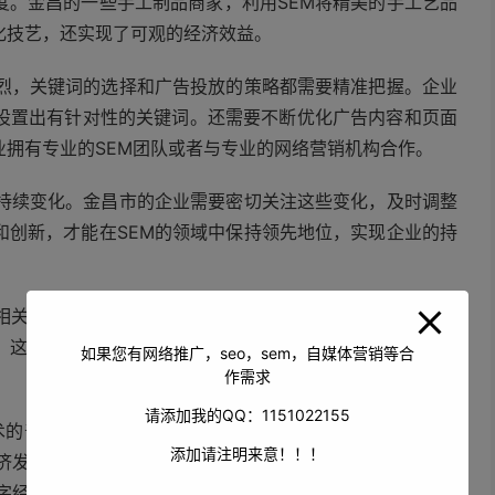
度。金昌的一些手工制品商家，利用SEM将精美的手工艺品
化技艺，还实现了可观的经济效益。
激烈，关键词的选择和广告投放的策略都需要精准把握。企业
设置出有针对性的关键词。还需要不断优化广告内容和页面
拥有专业的SEM团队或者与专业的网络营销机构合作。
在持续变化。金昌市的企业需要密切关注这些变化，及时调整
和创新，才能在SEM的领域中保持领先地位，实现企业的持
相关的培训活动，提高企业对SEM的认识和应用能力；出台
。这些举措为金昌市SEM产业的发展营造了良好的政策环境
如果您有网络推广，seo，sem，自媒体营销等合
作需求
请添加我的QQ：1151022155
技术的普及和互联网的进一步发展，网络营销的需求将持续增
添加请注明来意！！！
经济发展注入新的动力。相信在企业、和各方的共同努力下，
数字经济时代实现更加辉煌的成就，让这座城市的特色产业和