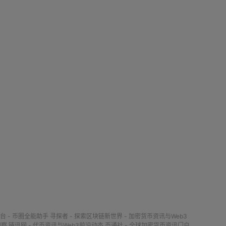
台 - 币圈全能助手
寻探者 - 探索区块链新世界 - 加密货币资讯与Web3
观察
链讯网 - 代币资讯与Web3前沿动态
币通社 - 全球加密货币资讯门户