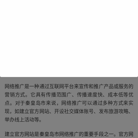
秦皇岛市拥有得天独厚的自然条件，如美丽的海滩、清澈的
海水、壮观的山脉等。这些自然景观吸引了大量的游客前来
观光旅游。随着旅游市场的竞争日益激烈，仅仅依靠自然景
观的吸引力已经不足以满足游客的需求。因此，秦皇岛市需
要通过网络推广来提升自身的品牌形象和知名度，吸引更多
的游客前来旅游。
网络推广是一种通过互联网平台来宣传和推广产品或服务的
营销方式。它具有传播范围广、传播速度快、成本低等优
点。对于秦皇岛市来说，网络推广可以通过多种方式来实
现，如建立官方网站、开设社交媒体账号、发布旅游攻略、
举办线上活动等。
建立官方网站是秦皇岛市网络推广的重要手段之一。官方网