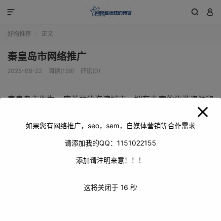
modal-check



好物推荐
正文

秦皇岛市网络推广
2025-09-22
阅读(159)
评论(0)
秦皇岛市作为一座美丽的海滨城市，拥有丰富的旅游资源和
独特的地域文化。在当今数字化时代，网络推广对于秦皇岛
市的发展具有重要意义。它不仅可以提升秦皇岛市的知名度
如果您有网络推广，seo，sem，自媒体营销等合作需求
和美誉度，还可以吸引更多的游客和投资者，促进城市的经
请添加我的QQ：1151022155
济发展。
添加请注明来意！！！
这将关闭于
15
秒