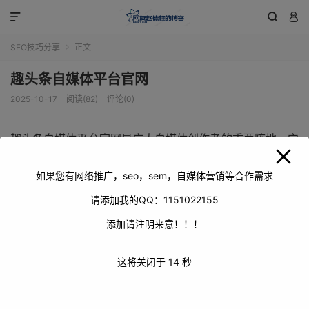
modal-check



SEO技巧分享
正文

趣头条自媒体平台官网
2025-10-17
阅读(82)
评论(0)
趣头条自媒体平台官网是广大自媒体创作者的重要阵地，它
为创作者提供了丰富的功能和广阔的发展空间。在这里，创
作者可以尽情展现自己的才华，与读者互动，实现自我价
如果您有网络推广，seo，sem，自媒体营销等合作需求
值。
请添加我的QQ：1151022155
添加请注明来意！！！
这将关闭于
14
秒