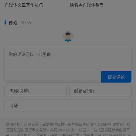
自媒体文章写作技巧
快看点自媒体账号
评论
抢沙发
提交评论
友情链接：
私银管家 - 高端机构级数字资产托管与区块链金融服务
趣交易 - 社
区驱动型加密货币交易所 - 共建Web3未来
一站通 - 一站式区块链综合服务平
台 - 币圈全能助手
寻探者 - 探索区块链新世界 - 加密货币资讯与Web3前沿
派