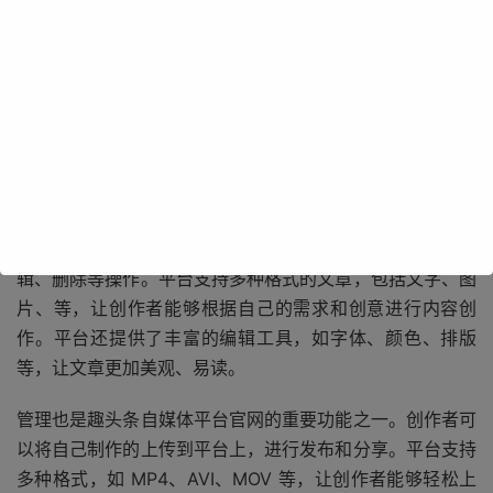
趣头条自媒体平台官网的界面设计简洁明了，易于操作。登
录页面简洁大方，只需输入账号和密码即可快速进入后台。
后台管理系统功能齐全，包括文章管理、管理、粉丝管理、
收益统计等多个板块，让创作者能够轻松管理自己的账号和
内容。
在文章管理方面，创作者可以方便地进行文章的发布、编
辑、删除等操作。平台支持多种格式的文章，包括文字、图
片、等，让创作者能够根据自己的需求和创意进行内容创
作。平台还提供了丰富的编辑工具，如字体、颜色、排版
等，让文章更加美观、易读。
管理也是趣头条自媒体平台官网的重要功能之一。创作者可
以将自己制作的上传到平台上，进行发布和分享。平台支持
多种格式，如 MP4、AVI、MOV 等，让创作者能够轻松上