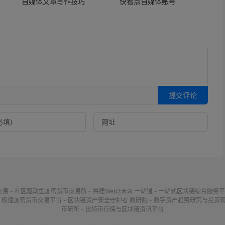
自媒体文章写作技巧
快看点自媒体账号
提交评论
交易 - 社区驱动型加密货币交易所 - 共建Web3未来
一站通 - 一站式区块链综合服务平
- 极速加密货币交易平台 - 区块链资产安全守护者
数研院 - 数字资产趋势研究与投资
币研所 - 比特币行情与区块链资讯平台