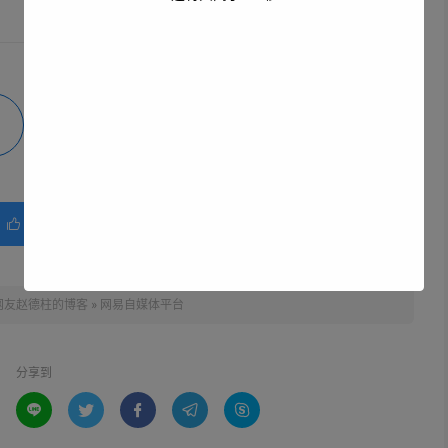
微海报
分享
赞(
0
)

网友赵德柱的博客
»
网易自媒体平台
分享到




