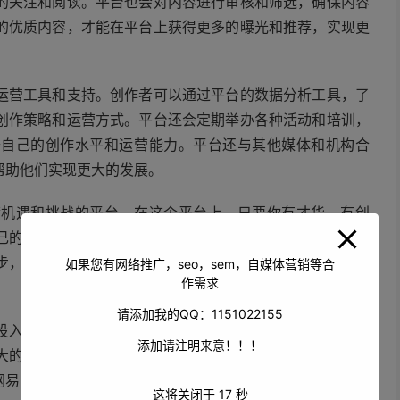
的关注和阅读。平台也会对内容进行审核和筛选，确保内容
的优质内容，才能在平台上获得更多的曝光和推荐，实现更
运营工具和支持。创作者可以通过平台的数据分析工具，了
创作策略和运营方式。平台还会定期举办各种活动和培训，
升自己的创作水平和运营能力。平台还与其他媒体和机构合
帮助他们实现更大的发展。
满机遇和挑战的平台。在这个平台上，只要你有才华、有创
己的努力，打造属于自己的品牌，吸引大量的粉丝和关注，
步，适应平台的变化和用户的需求，保持创新和活力，才能
如果您有网络推广，seo，sem，自媒体营销等合
作需求
请添加我的QQ：1151022155
投入的平台。它为创作者提供了广阔的发展空间、丰富的创
添加请注明来意！！！
大的运营支持等，让创作者能够充分发挥自己的才能，实现
网易自媒体平台，开启你的创作之旅吧！
这将关闭于
17
秒