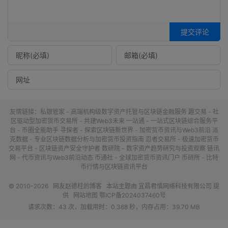
提交评论
友情链接：
私银管家 - 高端机构级数字资产托管与区块链金融服务
趣交易 - 社
区驱动型加密货币交易所 - 共建Web3未来
一站通 - 一站式区块链综合服务平
台 - 币圈全能助手
寻探者 - 探索区块链新世界 - 加密货币资讯与Web3前沿
派
克数据 - 专业区块链数据分析与加密货币投资指南
忍者交易所 - 极速加密货币
交易平台 - 区块链资产安全守护者
数研院 - 数字资产趋势研究与投资观察
链讯
网 - 代币资讯与Web3前沿动态
币通社 - 全球加密货币资讯门户
币研所 - 比特
币行情与区块链资讯平台
© 2010-2026
网友赵德柱的博客
本站主题由
宜昌君慎网络科技有限公司
提
供
网站地图
鄂ICP备2024037460号
请求次数：43 次，加载用时：0.368 秒，内存占用：39.70 MB