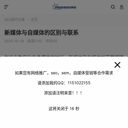
modal-check



SEO技巧分享
正文

新媒体与自媒体的区别与联系
2025-10-18
阅读(115)
评论(0)
在当今数字化信息爆炸的时代，新媒体和自媒体如两颗耀眼
的明星，在信息传播领域各放异彩。新媒体是一个相对宽泛
的概念，它依托数字技术、网络技术等现代信息技术，通过
如果您有网络推广，seo，sem，自媒体营销等合作需求
互联网、无线通信网等渠道，以及电脑、手机等终端，向用
请添加我的QQ：1151022155
户提供信息和服务。其涵盖范围广泛，包括各类新闻网站、
添加请注明来意！！！
社交平台、平台等，具有传播速度快、信息量大、覆盖范围
广等特点。而自媒体则是新媒体发展到一定阶段的产物，它
这将关闭于
16
秒
是普通大众通过网络等途径向外发布他们本身的事实和新闻
的传播方式，像个人博客、微博账号、微信公众号、抖音账
号等都属于自媒体范畴，更强调个体性和自主性。