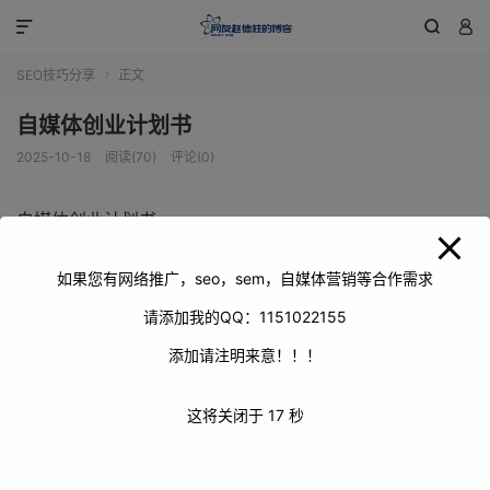
modal-check



SEO技巧分享
正文

自媒体创业计划书
2025-10-18
阅读(70)
评论(0)
自媒体创业计划书
如果您有网络推广，seo，sem，自媒体营销等合作需求
请添加我的QQ：1151022155
添加请注明来意！！！
这将关闭于
16
秒
随着互联网的飞速发展，自媒体已经成为了一种极具潜力的