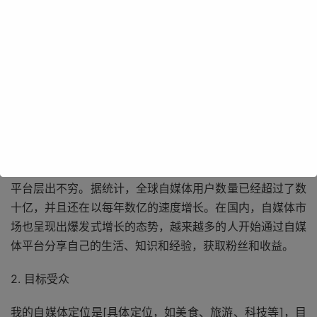
创业领域。自媒体凭借其低成本、高收益、传播范围广等优
势，吸引了越来越多的创业者投身其中。本计划书旨在阐述
我对自媒体创业的规划和设想，希望能够在这个充满机遇的
领域中取得成功。
一、市场分析
1. 行业现状
目前，自媒体行业正处于快速发展阶段，各种类型的自媒体
平台层出不穷。据统计，全球自媒体用户数量已经超过了数
十亿，并且还在以每年数亿的速度增长。在国内，自媒体市
场也呈现出爆发式增长的态势，越来越多的人开始通过自媒
体平台分享自己的生活、知识和经验，获取粉丝和收益。
2. 目标受众
我的自媒体定位是[具体定位，如美食、旅游、科技等]，目