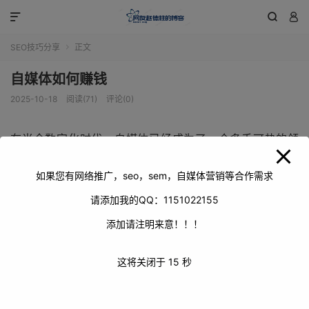
modal-check



SEO技巧分享
正文

自媒体如何赚钱
2025-10-18
阅读(71)
评论(0)
在当今数字化时代，自媒体已经成为了一个炙手可热的领
域，越来越多的人投身其中，渴望通过自媒体实现赚钱的梦
想。自媒体赚钱并非遥不可及的幻想，而是有着多种途径和
如果您有网络推广，seo，sem，自媒体营销等合作需求
方法，只要掌握了其中的诀窍，就有可能在这个领域收获财
请添加我的QQ：1151022155
富。
添加请注明来意！！！
这将关闭于
14
秒