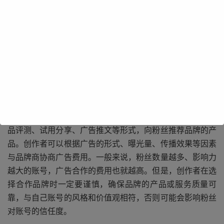
广告合作是自媒体最常见的赚钱方式之一。当自媒体账号拥
有了一定数量的粉丝和流量后，就会吸引众多品牌商的关
注。品牌商希望借助自媒体账号的影响力，将自己的产品或
服务推广给更多的潜在客户。自媒体创作者可以根据自己账
号的定位和粉丝群体，选择合适的品牌进行合作。比如，一
个美妆类自媒体账号，可以与化妆品品牌合作，通过发布产
品评测、试用分享、广告推文等形式，向粉丝推荐品牌的产
品。创作者可以根据广告的形式、曝光量、传播效果等因素
与品牌商协商广告费用。一般来说，粉丝数量越多、影响力
越大的账号，广告合作的费用也就越高。但是，创作者在选
择合作品牌时一定要谨慎，确保品牌的产品或服务质量可
靠，与自己账号的风格和价值观相符，否则可能会影响粉丝
对账号的信任度。