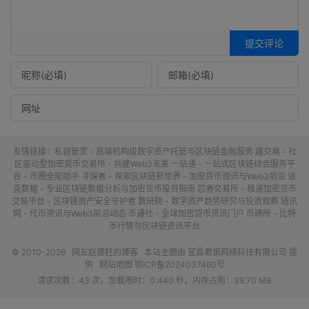
提交评论
友情链接：
私银管家 - 高端机构级数字资产托管与区块链金融服务
趣交易 - 社
区驱动型加密货币交易所 - 共建Web3未来
一站通 - 一站式区块链综合服务平
台 - 币圈全能助手
寻探者 - 探索区块链新世界 - 加密货币资讯与Web3前沿
派
克数据 - 专业区块链数据分析与加密货币投资指南
忍者交易所 - 极速加密货币
交易平台 - 区块链资产安全守护者
数研院 - 数字资产趋势研究与投资观察
链讯
网 - 代币资讯与Web3前沿动态
币通社 - 全球加密货币资讯门户
币研所 - 比特
币行情与区块链资讯平台
© 2010-2026
网友赵德柱的博客
本站主题由
宜昌君慎网络科技有限公司
提
供
网站地图
鄂ICP备2024037460号
请求次数：43 次，加载用时：0.440 秒，内存占用：39.70 MB