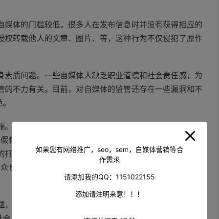
自媒体的门槛较低，很多人在发布信息时并没有获得相应的
授权转载他人的文章、图片、等，这种行为不仅侵犯了原作
身素质问题。一些自媒体人缺乏职业道德和社会责任感，为
管的不力有关。目前，对自媒体的监管还存在一些漏洞和不
范。
施。自媒体人要提高自身的素质，增强职业道德和社会责任
虚假信息，不传播低俗内容。相关部门要加强对自媒体的监
如果您有网络推广，seo，sem，自媒体营销等合
的打击力度。要加强对自媒体内容的审核和管理，及时删除
作需求
公众也要提高自身的辨别能力，不轻易相信自媒体发布的信
请添加我的QQ：1151022155
添加请注明来意！！！
题，需要各方共同努力，才能有效地加以整治和规范。只有
社会发展的重要力量。