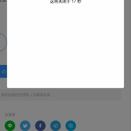
这将关闭于
16
秒
微海报
分享
赞(
0
)

：
网友赵德柱的博客
»
自媒体乱象
分享到




