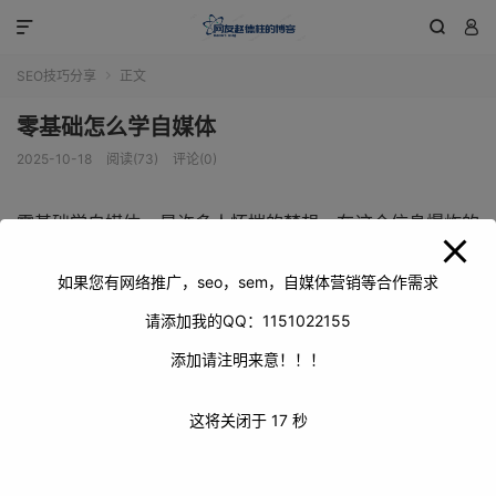
modal-check



SEO技巧分享
正文

零基础怎么学自媒体
2025-10-18
阅读(73)
评论(0)
零基础学自媒体，是许多人怀揣的梦想。在这个信息爆炸的
时代，自媒体为普通人提供了展示自我、分享生活、甚至实
现价值的舞台。对于毫无经验的新手而言，虽前路充满未
如果您有网络推广，seo，sem，自媒体营销等合作需求
知，但只要掌握正确方法，循序渐进，也能在自媒体领域开
请添加我的QQ：1151022155
拓出一片属于自己的天地。
添加请注明来意！！！
这将关闭于
17
秒