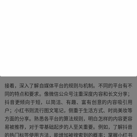
要明确自己的目标与定位。自媒体涵盖众多领域，如美食、
旅游、科技、教育、娱乐等。思考自己的兴趣所在，擅长什
么，以及希望通过自媒体达成什么。比如，喜欢烹饪且擅长
研究各种美食做法，那么美食领域可能就比较适合。确定定
位后，后续的内容创作、风格塑造等都将围绕此展开。清晰
的目标能让你在学习过程中有更明确的方向，避免盲目索。
接着，深入了解自媒体平台的规则与机制。不同的平台有不
同的特点和要求。像微信公众号注重深度内容和长文分享；
抖音更倾向于短，以简洁、有趣、富有创意的内容吸引用
户；小红书则流行图文笔记，侧重于生活方式、时尚美妆等
方面的分享。熟悉各平台的算法规则，明白怎样的内容更容
易被推荐，对于零基础起步的人至关重要。例如，了解抖音
的热门标签使用方法，能增加被搜索到的概率；掌握小红书