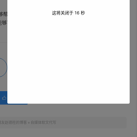
这将关闭于
16
秒
够帮助企业和个人提升品牌知名度、促进产品销售。只要掌
能够写出优秀的自媒体软文，取得良好的营销效果。
微海报
分享
赞(
0
)

网友赵德柱的博客
»
自媒体软文代写