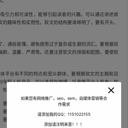
作。
有吸引力和可读性，能够引起读者的兴趣。可以通过讲述故
文的趣味性和实用性。软文的结构要清晰明了，要有开头、
。
了、通俗易懂，避免使用过于复杂或生僻的词汇。要根据目
幽默、温馨、严肃等。还要注意软文的排版和配图，要使软
媒体平台有不同的特点和受众群体，要根据软文的主题和目
对年轻人的产品，可以选择在微博、抖音等平台上发布；如
In、知乎等平台上发布。
如果您有网络推广，seo，sem，自媒体营销等合
。要选择有经验、有实力的代写团队。可以通过查看代写团
作需求
。要与代写团队进行充分的沟通和交流，明确自己的需求和
请添加我的QQ：1151022155
。要注意代写团队的价格和服务质量，要选择性价比高、服
添加请注明来意！！！