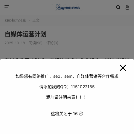
modal-check



SEO技巧分享
正文

自媒体运营计划
2025-10-18
阅读(98)
评论(0)
在当今数字化时代，自媒体已成为企业和个人进行品牌推
广、信息传播和粉丝积累的重要途径。一份完善的自媒体运
营计划对于实现自媒体账号的目标至关重要。下面将从目标
如果您有网络推广，seo，sem，自媒体营销等合作需求
设定、平台选择、内容创作、推广策略以及数据分析等方面
请添加我的QQ：1151022155
为大家详细阐述自媒体运营计划。
添加请注明来意！！！
这将关闭于
15
秒