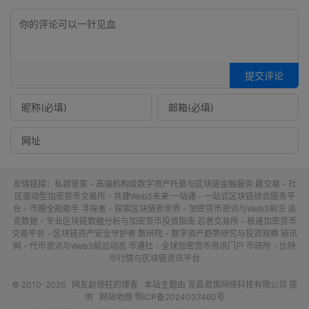
提交评论
友情链接：
私银管家 - 高端机构级数字资产托管与区块链金融服务
趣交易 - 社
区驱动型加密货币交易所 - 共建Web3未来
一站通 - 一站式区块链综合服务平
台 - 币圈全能助手
寻探者 - 探索区块链新世界 - 加密货币资讯与Web3前沿
派
克数据 - 专业区块链数据分析与加密货币投资指南
忍者交易所 - 极速加密货币
交易平台 - 区块链资产安全守护者
数研院 - 数字资产趋势研究与投资观察
链讯
网 - 代币资讯与Web3前沿动态
币通社 - 全球加密货币资讯门户
币研所 - 比特
币行情与区块链资讯平台
© 2010-2026
网友赵德柱的博客
本站主题由
宜昌君慎网络科技有限公司
提
供
网站地图
鄂ICP备2024037460号