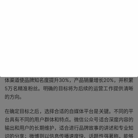
明确自媒体运营的目标是整个计划的基石。目标应具体、可
衡量、可实现、相关联且有时限（SMART原则）。对于企
业而言，目标可能是提高品牌知名度、增加产品销量、拓展
客户群体等；对于个人自媒体创作者来说，可能是积累粉丝
数量、实现内容变现、提升个人影响力等。例如，一个美妆
品牌的自媒体目标可以设定为在接下来的半年内，通过自媒
体渠道使品牌知名度提升30%，产品销量增长20%，并积累
5万名精准粉丝。明确的目标将为后续的运营工作提供清晰
的方向。
在确定目标之后，选择合适的自媒体平台是关键。不同的平
台具有不同的用户群体和特点。微信公众号适合深度内容的
输出和用户的长期维护，适合进行品牌故事的讲述和专业知
识的分享；微博则以信息传播速度快、话题性强著称，能够