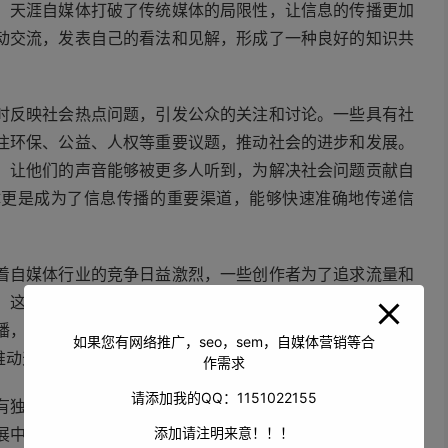
。天涯自媒体打破了传统媒体的局限性，让信息的传播更加
动交流，发表自己的看法和见解，形成了一种良好的知识共
时反映社会热点问题，引发公众的关注和讨论。一些具有社
注环保、公益、人权等重要议题，推动社会的进步和发展。
，让他们的声音能够被更多人听到，为解决社会问题贡献自
体更是成为了信息传播的重要渠道，能够快速准确地传递信
着自媒体行业的竞争日益激烈，一些创作者为了追求流量和
，这不仅破坏了自媒体的生态环境，也误导了读者。自媒体
播，给社会带来负面影响。因此，加强对天涯自媒体的管理
如果您有网络推广，seo，sem，自媒体营销等合
推动天涯自媒体健康发展的关键。
作需求
请添加我的QQ：1151022155
有独特的魅力和价值。它为创作者提供了展示才华的平台，
添加请注明来意！！！
展中发挥着重要的作用。尽管面临着一些挑战，但只要我们