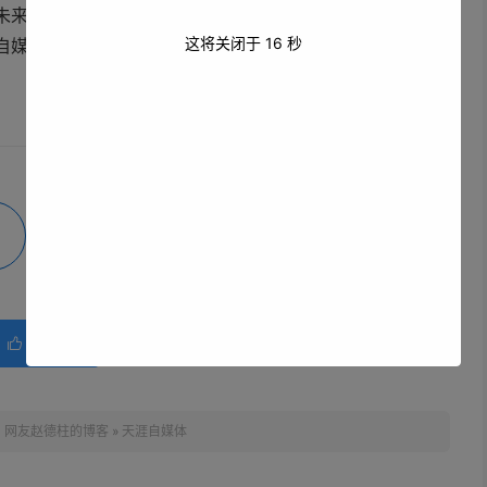
未来的发展中绽放出更加耀眼的光芒，为人们的生活和社会
这将关闭于
16
秒
自媒体的明天会更加美好，它将继续书写属于自己的辉煌篇
微海报
分享
赞(
0
)

：
网友赵德柱的博客
»
天涯自媒体