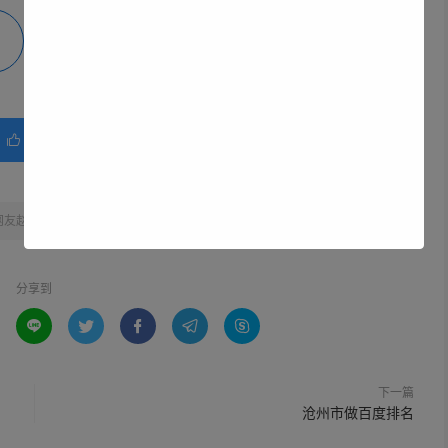
微海报
分享
赞(
0
)

网友赵德柱的博客
»
衡水市网络推广
分享到





下一篇
沧州市做百度排名