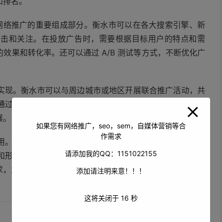
和排名。
是网络推广的重要组成部分。衡水市可以在各大搜索引擎、新
点击和关注。在投放广告时，需要根据目标用户的特点和需
效果和转化率。还可以通过 A/B 测试等方式，不断优化广
实现。衡水市可以与周边城市或地区开展联合推广活动，共
通过与其他城市或地区的合作，可以扩大衡水市的影响力和
展。
如果您有网络推广，seo，sem，自媒体营销等合
作需求
用。通过社交媒体平台、搜索引擎优化、网络广告等多种手
请添加我的QQ：1151022155
和形象，促进当地经济的繁荣。还需要不断创新和优化网络
求，为衡水市的发展注入新的活力和动力。
添加请注明来意！！！
这将关闭于
15
秒