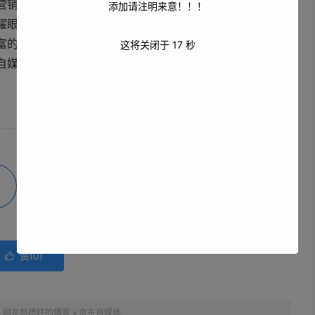
营销的渠道。尽管面临着一些挑战，但只要各方共同努力，
添加请注明来意！！！
耀眼的光芒。它将继续推动电商行业与自媒体行业的深度融
富的内容服务。无论是创作者、商家还是消费者，都将在京
这将关闭于
17
秒
自媒体的未来充满着无限的可能性，它将成为电商领域和自
微海报
分享
赞(
0
)

：
网友赵德柱的博客
»
京东自媒体