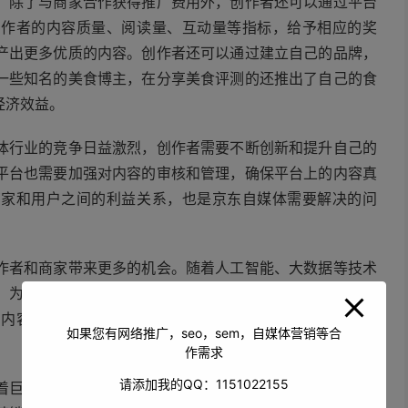
。除了与商家合作获得推广费用外，创作者还可以通过平台
创作者的内容质量、阅读量、互动量等指标，给予相应的奖
产出更多优质的内容。创作者还可以通过建立自己的品牌，
一些知名的美食博主，在分享美食评测的还推出了自己的食
经济效益。
体行业的竞争日益激烈，创作者需要不断创新和提升自己的
平台也需要加强对内容的审核和管理，确保平台上的内容真
商家和用户之间的利益关系，也是京东自媒体需要解决的问
作者和商家带来更多的机会。随着人工智能、大数据等技术
，为创作者提供更精准的用户画像和数据分析，帮助创作者
的内容。平台也可以通过技术手段，加强对内容的推荐和分
如果您有网络推广，seo，sem，自媒体营销等合
作需求
请添加我的QQ：1151022155
着巨大的发展潜力。它不仅为创作者提供了一个实现自我价