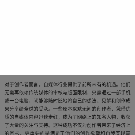
在自媒体行业蓬勃发展的浪潮中，各类自媒体账号如雨后春
笋般涌现。从个人博主分享生活点滴、兴趣爱好，到专业领
域创作者剖析行业动态、传授知识技能，再到企业与品牌通
过自媒体平台展示形象、推广产品，自媒体的形式丰富多
样，涵盖了生活、科技、文化、娱乐、商业等各个方面。这
些自媒体账号凭借其独特的内容定位和风格，吸引了大量的
粉丝关注，形成了一个个充满活力与特色的自媒体社群。
对于创作者而言，自媒体行业提供了前所未有的机遇。他们
无需再依赖传统媒体的审核与版面限制，只需通过一部手机
或一台电脑，就能够随时随地将自己的想法、见解和创作成
果分享给全球的受众。一些原本默默无闻的创作者，凭借优
质的自媒体内容迅速走红，成为了网络上的知名人物，收获
了大量的关注与支持。这种成功不仅为创作者带来了经济上
的回报，更重要的是满足了他们的创作欲望和自我实现需