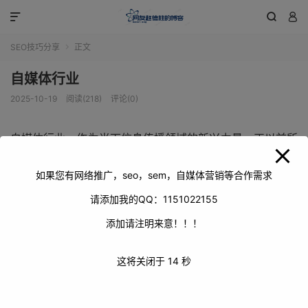
modal-check



SEO技巧分享
正文

自媒体行业
2025-10-19
阅读(218)
评论(0)
自媒体行业，作为当下信息传播领域的新兴力量，正以前所
未有的速度改变着人们获取信息与交流互动的方式。它打破
了传统媒体的诸多限制，赋予了每个人发声的权利，让信息
如果您有网络推广，seo，sem，自媒体营销等合作需求
得以在更为广阔的空间里自由流动。
请添加我的QQ：1151022155
添加请注明来意！！！
这将关闭于
14
秒