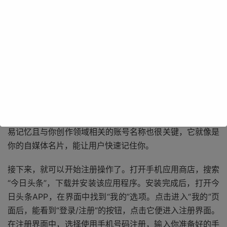
要做好前期的准备工作。你需要准备一个常用的手机号码，
因为在注册过程中会使用该手机号码进行短信验证，这是保
障账号安全和唯一性的重要环节。你还需要准备一张清晰的
个人身份证照片，正反两面都要拍摄，照片要确保信息完
整、清晰可辨，以便后续实名认证使用。想好一个有特色、
易记忆且与你创作领域相关的账号名称也很关键，它就像是
你的自媒体名片，能让用户快速记住你。
接下来，就可以开始注册操作了。打开手机应用商店，搜索
“今日头条”，下载并安装该应用程序。安装完成后，打开今
日头条APP，在界面中找到“我的”选项。点击进入“我的”页
面后，能看到“登录/注册”的按钮，点击它便进入注册界面。
在注册界面中，选择使用手机号码注册，输入你准备好的手