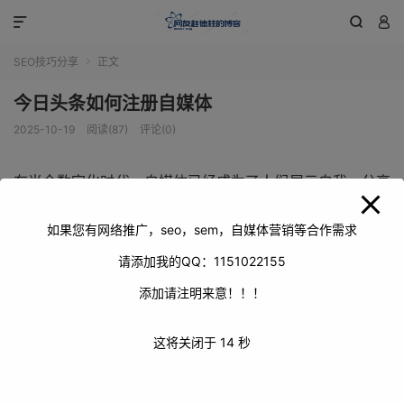
modal-check



SEO技巧分享
正文

今日头条如何注册自媒体
2025-10-19
阅读(87)
评论(0)
在当今数字化时代，自媒体已经成为了人们展示自我、分享
见解、传播信息的重要平台。今日头条作为国内极具影响力
的信息平台，为众多创作者提供了广阔的发展空间。对于那
如果您有网络推广，seo，sem，自媒体营销等合作需求
些想要在今日头条注册自媒体账号开启创作之旅的人来说，
请添加我的QQ：1151022155
了解具体的注册流程是至关重要的。下面就为大家详细介绍
添加请注明来意！！！
今日头条注册自媒体的具体步骤。
这将关闭于
14
秒