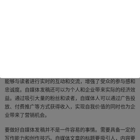
自媒体发稿的重要性不言而喻。它打破了传统媒体的垄断，
让更多的声音得以被听到。无论是普通民众还是专业人士，
只要拥有一定的创作能力和影响力，都可以通过自媒体平台
发布自己的观点和作品，从而在社会中产生一定的影响力。
自媒体发稿具有及时性和互动性。相比于传统媒体的出版周
期，自媒体可以在第一时间将最新的信息传递给受众，并且
能够与读者进行实时的互动和交流，增强了受众的参与感和
忠诚度。自媒体发稿还可以为个人和企业带来实际的经济效
益。通过吸引大量的粉丝和读者，自媒体人可以通过广告投
放、付费推广等方式获得收入，实现自我价值的同时也为企
业带来了营销机会。
要做好自媒体发稿并不是一件容易的事情。需要具备一定的
写作能力和创作技巧。自媒体文章的标题要吸引人，内容要