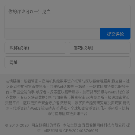
提交评论
友情链接：
私银管家 - 高端机构级数字资产托管与区块链金融服务
趣交易 - 社
区驱动型加密货币交易所 - 共建Web3未来
一站通 - 一站式区块链综合服务平
台 - 币圈全能助手
寻探者 - 探索区块链新世界 - 加密货币资讯与Web3前沿
派
克数据 - 专业区块链数据分析与加密货币投资指南
忍者交易所 - 极速加密货币
交易平台 - 区块链资产安全守护者
数研院 - 数字资产趋势研究与投资观察
链讯
网 - 代币资讯与Web3前沿动态
币通社 - 全球加密货币资讯门户
币研所 - 比特
币行情与区块链资讯平台
© 2010-2026
网友赵德柱的博客
本站主题由
宜昌君慎网络科技有限公司
提
供
网站地图
鄂ICP备2024037460号