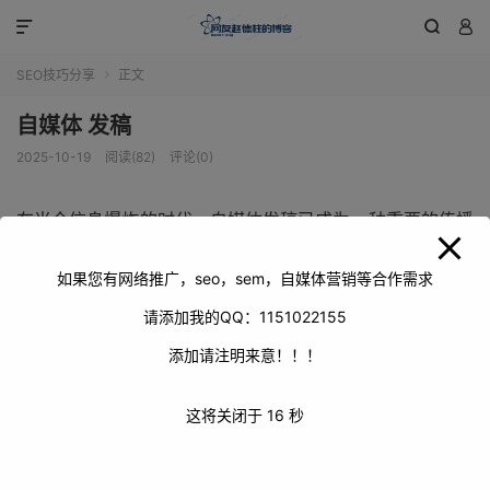
modal-check



SEO技巧分享
正文

自媒体 发稿
2025-10-19
阅读(82)
评论(0)
在当今信息爆炸的时代，自媒体发稿已成为一种重要的传播
方式。它不仅为个人和企业提供了一个展示自我、推广产品
或服务的平台，也在一定程度上影响着社会舆论和公众认
如果您有网络推广，seo，sem，自媒体营销等合作需求
知。本文将深入探讨自媒体发稿的重要性、技巧以及面临的
请添加我的QQ：1151022155
挑战。
添加请注明来意！！！
这将关闭于
16
秒