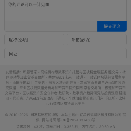
提交评论
友情链接：
私银管家 - 高端机构级数字资产托管与区块链金融服务
趣交易 - 社
区驱动型加密货币交易所 - 共建Web3未来
一站通 - 一站式区块链综合服务平
台 - 币圈全能助手
寻探者 - 探索区块链新世界 - 加密货币资讯与Web3前沿
派
克数据 - 专业区块链数据分析与加密货币投资指南
忍者交易所 - 极速加密货币
交易平台 - 区块链资产安全守护者
数研院 - 数字资产趋势研究与投资观察
链讯
网 - 代币资讯与Web3前沿动态
币通社 - 全球加密货币资讯门户
币研所 - 比特
币行情与区块链资讯平台
© 2010-2026
网友赵德柱的博客
本站主题由
宜昌君慎网络科技有限公司
提
供
网站地图
鄂ICP备2024037460号
请求次数：43 次，加载用时：0.353 秒，内存占用：39.69 MB