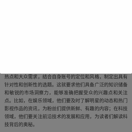
自媒体编辑的工作涵盖了多个方面，从内容的策划到撰写，
再到发布和推广，每一个环节都需要他们投入大量的精力和
心血。在内容策划阶段，他们要紧跟时代的脉搏，关注社会
热点和大众需求，结合自身账号的定位和风格，制定出具有
针对性和创新性的选题。这就要求他们具备广泛的知识储备
和敏锐的市场洞察力，能够准确把握受众的兴趣点和关注
点。比如，在娱乐领域，他们要及时了解明星的动态和热门
影视作品的资讯，为粉丝们提供新鲜、有趣的内容；在科技
领域，他们要关注前沿技术的发展和应用，为读者们解读科
技背后的奥秘。