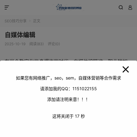
modal-check



SEO技巧分享
正文

自媒体编辑
2025-10-19
阅读(83)
评论(0)
在当今数字化信息爆炸的时代，自媒体编辑这一职业犹如一
颗璀璨的新星，在互联网的天空中闪耀着独特的光芒。自媒
体编辑不仅仅是文字的创作者，更是信息的筛选者、传播者
如果您有网络推广，seo，sem，自媒体营销等合作需求
和引导者。他们身处浩如烟海的信息洪流之中，凭借着敏锐
请添加我的QQ：1151022155
的洞察力和独特的审美眼光，从海量的素材里精心挑选出有
添加请注明来意！！！
价值、有吸引力的内容。他们用手中的键盘和鼠标，编织着
一篇篇引人入胜的文章，打造出一个个富有个性和魅力的自
这将关闭于
16
秒
媒体账号。