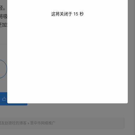
径。通过充分利用网络的力量，全方位展示晋中的旅游、美
这将关闭于
15
秒
将吸引更多人前来观光旅游、投资兴业，实现经济社会的蓬
更加耀眼的光芒。
微海报
分享
赞(
0
)

网友赵德柱的博客
»
晋中市网络推广