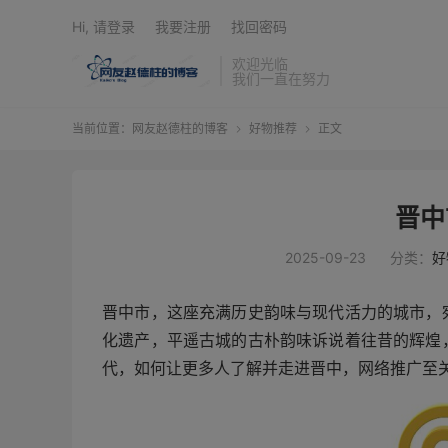
Hi, 请登录
我要注册
找回密码
欢迎光临
我们一直在努力
当前位置：
网友赵德柱的博客
好物推荐
正文


晋中
2025-09-23
分类：
好
晋中市，这座充满历史韵味与现代活力的城市，
化遗产，平遥古城的古朴韵味诉说着往昔的辉煌
代，如何让更多人了解并走进晋中，网络推广至