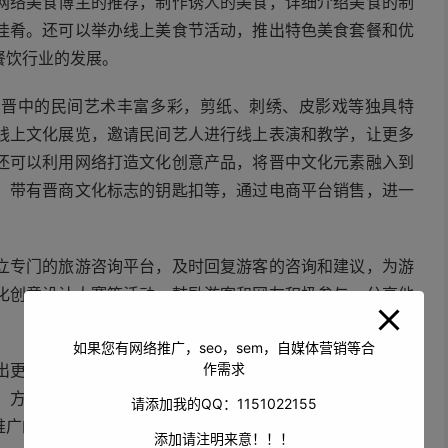
网络美食博主的推荐，制作诱人的美食，详细介绍美食的制
佳肴。还可以举办线上美食节活动，推出特色美食套餐和优
餐饮行业的发展。
。晋中的民间艺术丰富多彩，剪纸、刺绣、皮影戏等独具特
线上文化展览，邀请民间艺人进行线上表演和教学，让更多
还可以利用网络打造文化创意产品，将晋中文化元素融入到
、带有晋商文化标志的钥匙扣等，通过电商平台销售，进一
立专门的旅游咨询平台，及时回复游客的咨询和建议，为游
化创意设计大赛等活动，鼓励游客和网友积极参与，分享他
如果您有网络推广，seo，sem，自媒体营销等合
作需求
出更多优惠活动和特色线路。与在线旅游企业联合打造晋中
，方便游客预订酒店、门票和旅游线路。利用大数据分析游
请添加我的QQ：1151022155
推广的效果。
添加请注明来意！！！