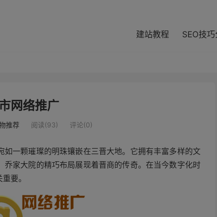
modal-check
建站教程
SEO技
市网络推广
物推荐
阅读(93)
评论(0)
宛如一颗璀璨的明珠镶嵌在三晋大地。它拥有丰富多样的文
，乔家大院的精巧布局展现着晋商的传奇。在当今数字化时
关重要。