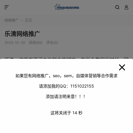
modal-check



网络推广
正文

乐清网络推广
2025-10-29
阅读(65)
评论(0)
乐清，这座充满活力与魅力的城市，在当今数字化时代，网
络推广对于其经济发展、文化传播等方面有着至关重要的意
义。网络推广就像是乐清走向更广阔天地的桥梁，能让乐清
如果您有网络推广，seo，sem，自媒体营销等合作需求
的特色产品、独特文化以及各项优势被更多人知晓。
请添加我的QQ：1151022155
添加请注明来意！！！
这将关闭于
14
秒