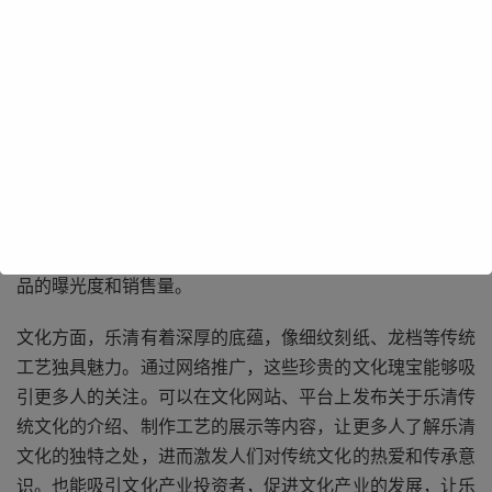
乐清拥有丰富多样的产业，从传统的制造业到新兴的科技产
业，都需要通过网络推广来提升知名度。乐清的电器产业闻
名遐迩，众多优质的电器产品若能借助网络推广，就能突破
地域限制，走向全国乃至全球市场。比如那些制作精良的低
压电器，通过在各大电商平台、行业网站以及社交媒体上的
推广，能吸引更多的采购商和消费者。企业可以利用网络广
告精准定位目标客户群体，展示产品的优势和特点，提高产
品的曝光度和销售量。
文化方面，乐清有着深厚的底蕴，像细纹刻纸、龙档等传统
工艺独具魅力。通过网络推广，这些珍贵的文化瑰宝能够吸
引更多人的关注。可以在文化网站、平台上发布关于乐清传
统文化的介绍、制作工艺的展示等内容，让更多人了解乐清
文化的独特之处，进而激发人们对传统文化的热爱和传承意
识。也能吸引文化产业投资者，促进文化产业的发展，让乐