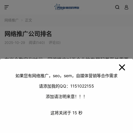
modal-check



网络推广
正文

网络推广公司排名
2025-10-29
阅读(140)
评论(0)
在当今数字化时代，网络推广对于企业的发展起着至关重要
的作用。众多网络推广公司如雨后春笋般涌现，如何在众多
公司中挑选出优质可靠的，网络推广公司排名便成为了企业
如果您有网络推广，seo，sem，自媒体营销等合作需求
决策的重要参考依据。
请添加我的QQ：1151022155
添加请注明来意！！！
这将关闭于
14
秒