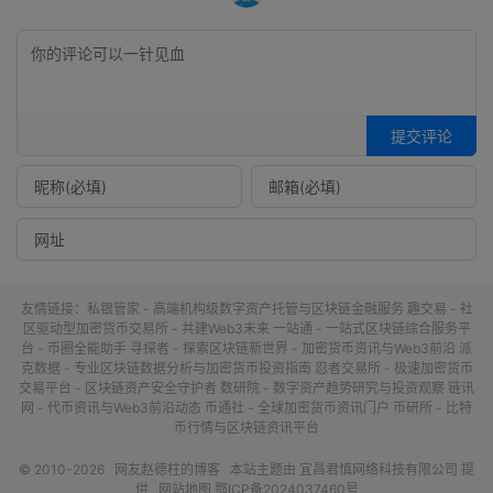
提交评论
友情链接：
私银管家 - 高端机构级数字资产托管与区块链金融服务
趣交易 - 社
区驱动型加密货币交易所 - 共建Web3未来
一站通 - 一站式区块链综合服务平
台 - 币圈全能助手
寻探者 - 探索区块链新世界 - 加密货币资讯与Web3前沿
派
克数据 - 专业区块链数据分析与加密货币投资指南
忍者交易所 - 极速加密货币
交易平台 - 区块链资产安全守护者
数研院 - 数字资产趋势研究与投资观察
链讯
网 - 代币资讯与Web3前沿动态
币通社 - 全球加密货币资讯门户
币研所 - 比特
币行情与区块链资讯平台
© 2010-2026
网友赵德柱的博客
本站主题由
宜昌君慎网络科技有限公司
提
供
网站地图
鄂ICP备2024037460号