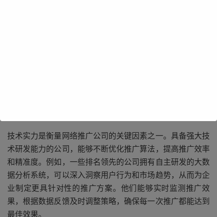
一个准确且权威的网络推广公司排名，能够帮助企业快速了
解行业内各公司的综合实力、服务水平、推广效果等多方面
情况。排名靠前的公司往往在技术实力、团队专业度、成功
案例数量以及客户口碑等方面表现出色。这些公司通常拥有
先进的推广技术和策略，能够精准定位目标客户群体，通过
多样化的渠道，如搜索引擎优化、社交媒体营销、内容营销
等，将企业的品牌和产品信息有效地传递给潜在客户。
技术实力是衡量网络推广公司的关键因素之一。具备强大技
术研发能力的公司，能够不断优化推广算法，提高推广效率
和精准度。例如，一些排名领先的公司拥有自主研发的大数
据分析系统，可以深入洞察用户行为和市场趋势，从而为企
业制定更具针对性的推广方案。他们能够实时监测推广效
果，根据数据反馈及时调整策略，确保每一次推广都能达到
最佳效果。