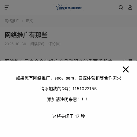
modal-check



网络推广
正文

网络推广有那些
2025-10-30
阅读(76)
评论(0)
网络推广是当今企业推广产品和服务的重要手段之一，它通
过各种网络渠道和技术，将企业的信息传递给目标受众，提
高品牌知名度、增加产品销量和提升企业形象。网络推广的
如果您有网络推广，seo，sem，自媒体营销等合作需求
方式多种多样，以下是一些常见的网络推广方法：
请添加我的QQ：1151022155
添加请注明来意！！！
这将关闭于
16
秒