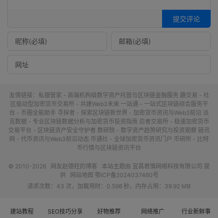
提交评论
友情链接：
私银管家 - 高端机构级数字资产托管与区块链金融服务
趣交易 - 社
区驱动型加密货币交易所 - 共建Web3未来
一站通 - 一站式区块链综合服务平
台 - 币圈全能助手
寻探者 - 探索区块链新世界 - 加密货币资讯与Web3前沿
派
克数据 - 专业区块链数据分析与加密货币投资指南
忍者交易所 - 极速加密货币
交易平台 - 区块链资产安全守护者
数研院 - 数字资产趋势研究与投资观察
链讯
网 - 代币资讯与Web3前沿动态
币通社 - 全球加密货币资讯门户
币研所 - 比特
币行情与区块链资讯平台
© 2010-2026
网友赵德柱的博客
本站主题由
宜昌君慎网络科技有限公司
提
供
网站地图
鄂ICP备2024037460号
请求次数：43 次，加载用时：0.598 秒，内存占用：39.92 MB
建站教程
SEO技巧分享
好物推荐
网络推广
行业新鲜事