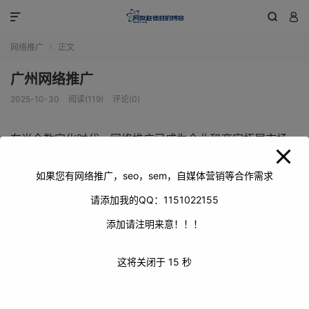
modal-check



网络推广
正文

广州网络推广
2025-10-30
阅读(119)
评论(0)
在当今数字化时代，网络推广已成为企业和商家拓展市场、
提升知名度的重要手段。广州，作为中国南方的经济中心和
商业大都市，拥有着庞大的市场需求和活跃的商业氛围，网
如果您有网络推广，seo，sem，自媒体营销等合作需求
络推广在这里更是有着广阔的发展空间和无限的潜力。
请添加我的QQ：1151022155
添加请注明来意！！！
这将关闭于
15
秒