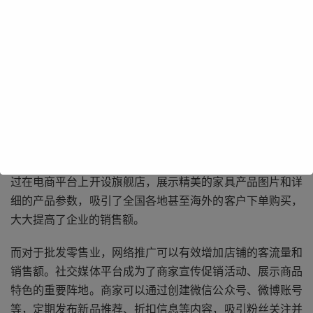
广州的商业生态丰富多样，从传统的制造业、批发零售业到
新兴的科技、文化创意产业等，各类企业都在积极寻求通过
网络推广来提升自身的竞争力。对于传统制造业企业来说，
网络推广可以帮助他们打破地域限制，将产品推向更广阔的
市场。通过建立企业官方网站、开展搜索引擎优化
（SEO）、利用电商平台等方式，能够让更多潜在客户了解
到企业的产品和服务。例如，广州的一些家具制造企业，通
过在电商平台上开设旗舰店，展示精美的家具产品图片和详
细的产品参数，吸引了全国各地甚至海外的客户下单购买，
大大提高了企业的销售额。
而对于批发零售业，网络推广可以有效增加店铺的客流量和
销售额。社交媒体平台成为了商家宣传促销活动、展示商品
特色的重要阵地。商家可以通过创建微信公众号、微博账号
等，定期发布新品推荐、折扣信息等内容，吸引粉丝关注并