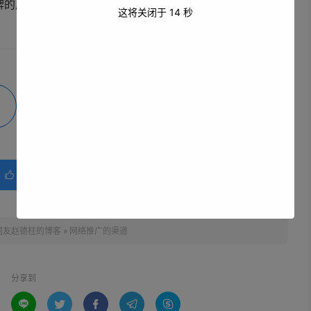
牌的成长和业务的发展。
这将关闭于
13
秒
微海报
分享
赞(
0
)

网友赵德柱的博客
»
网络推广的渠道
分享到




