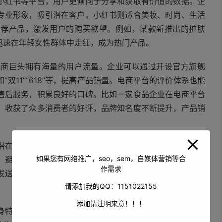
小红书等平台，用户更倾向于分享和获取有价值的数据。企
专业形象，吸引潜在客户。小红书则适合美妆、时尚、生活
推荐产品，激发用户的购买欲望。例如，某款新推出的护肤
迅速在年轻女性群体中走红，成为热门产品。
电商巨头拥有海量的用户流量。企业可以通过开设官方旗舰
双11”“618”等，提高产品销量。电商平台的评价体系也能
售后服务，积累良好的口碑。比如一家食品企业在电商平台
，收获了众多消费者的好评，品牌知名度不断提升，产品销
潜在客户的邮箱地址，定期发送有针对性的邮件，介绍新产
如果您有网络推广，seo，sem，自媒体营销等合
，避免过度推销，保持简洁明了、有吸引力，提高邮件的打
作需求
发送新品推荐邮件，同时附上专属的折扣码，吸引会员购买
请添加我的QQ：1151022155
添加请注明来意！！！
身特点和目标受众，选择合适的推广方式，并不断创新和优