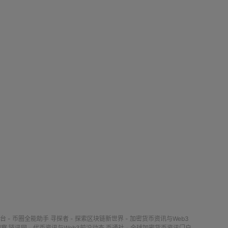
台 - 币圈全能助手
寻探者 - 探索区块链新世界 - 加密货币资讯与Web3
观察
链讯网 - 代币资讯与Web3前沿动态
币通社 - 全球加密货币资讯门户