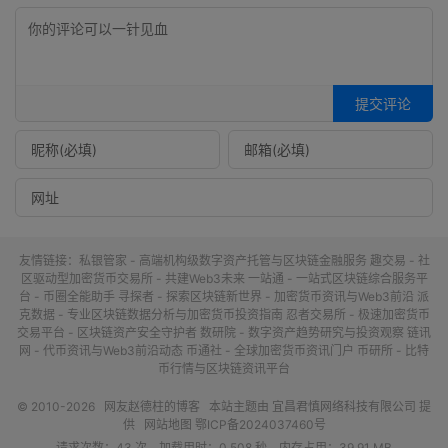
提交评论
友情链接：
私银管家 - 高端机构级数字资产托管与区块链金融服务
趣交易 - 社
区驱动型加密货币交易所 - 共建Web3未来
一站通 - 一站式区块链综合服务平
台 - 币圈全能助手
寻探者 - 探索区块链新世界 - 加密货币资讯与Web3前沿
派
克数据 - 专业区块链数据分析与加密货币投资指南
忍者交易所 - 极速加密货币
交易平台 - 区块链资产安全守护者
数研院 - 数字资产趋势研究与投资观察
链讯
网 - 代币资讯与Web3前沿动态
币通社 - 全球加密货币资讯门户
币研所 - 比特
币行情与区块链资讯平台
© 2010-2026
网友赵德柱的博客
本站主题由
宜昌君慎网络科技有限公司
提
供
网站地图
鄂ICP备2024037460号
请求次数：43 次，加载用时：0.508 秒，内存占用：39.91 MB