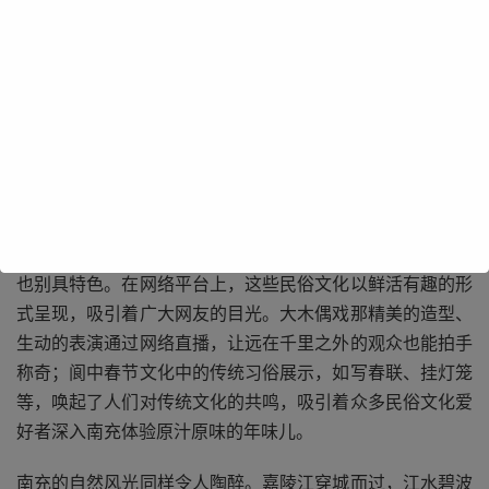
南充拥有悠久的历史文化底蕴，像阆中的张飞庙、朱德故居
等众多历史遗迹，承载着岁月的故事。网络推广能让这些珍
贵的文化遗产跨越时空，被更多人知晓。生动的图文介绍、
精彩的展示，能让游客仿佛穿越历史长河，亲身感受南充深
厚的文化魅力，激发他们前来探寻历史真相、领略文化精髓
的欲望。南充的民俗文化如川北大木偶戏、阆中春节文化等
也别具特色。在网络平台上，这些民俗文化以鲜活有趣的形
式呈现，吸引着广大网友的目光。大木偶戏那精美的造型、
生动的表演通过网络直播，让远在千里之外的观众也能拍手
称奇；阆中春节文化中的传统习俗展示，如写春联、挂灯笼
等，唤起了人们对传统文化的共鸣，吸引着众多民俗文化爱
好者深入南充体验原汁原味的年味儿。
南充的自然风光同样令人陶醉。嘉陵江穿城而过，江水碧波