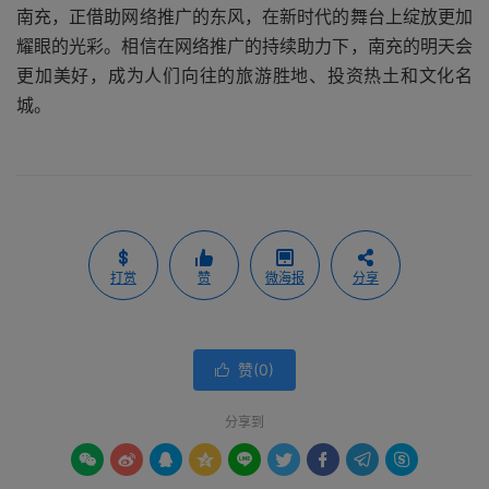
南充，正借助网络推广的东风，在新时代的舞台上绽放更加
耀眼的光彩。相信在网络推广的持续助力下，南充的明天会
更加美好，成为人们向往的旅游胜地、投资热土和文化名
城。
打赏
赞
微海报
分享
赞(
0
)

分享到








