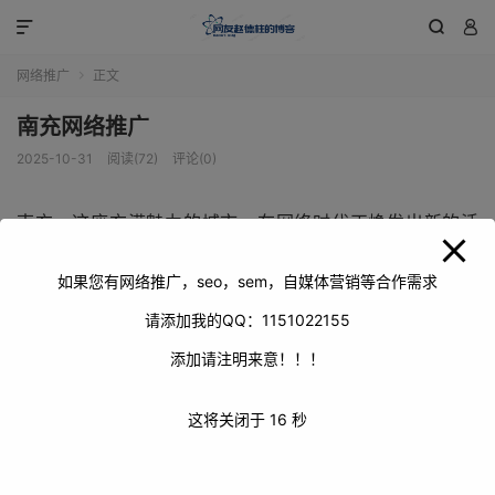
modal-check



网络推广
正文

南充网络推广
2025-10-31
阅读(72)
评论(0)
南充，这座充满魅力的城市，在网络时代正焕发出新的活
力。网络推广成为南充提升城市知名度、推动经济发展、促
进文化传播的重要手段。通过网络推广，南充能够全方位展
如果您有网络推广，seo，sem，自媒体营销等合作需求
示自身独特的风貌、丰富的资源和无限的潜力，吸引更多人
请添加我的QQ：1151022155
关注、了解并爱上这座城市。
添加请注明来意！！！
这将关闭于
16
秒