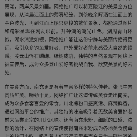
荡漾，两岸风景如画。网络推广可以将嘉陵江的美景全方位
展现，从清晨江面上的薄雾轻笼，到傍晚余晖洒在江面上的
金色波光，再到江面上船只穿梭的繁忙景象，都能通过图片
和精彩呈现在网友眼前。升钟湖的湖光山色，湖周青山环
抱，湖水清澈如镜，网络推广能让这份宁静与美丽传播得更
远，吸引众多钓鱼爱好者、户外爱好者前来感受大自然的馈
赠。凌云山怪石嶙峋、绿树成荫，独特的自然景观在网络上
被宣传后，成为众多登山爱好者挑战自我、欣赏美景的好去
处。
在美食方面，南充更是有着丰富多样的特色佳肴。张飞牛肉
肉质鲜美、嚼劲十足，网络推广让这道传统美食走出南充，
成为众多食客喜爱的零食。川北凉粉口感爽滑、麻辣鲜香，
通过网络平台的推广，其独特的味道吸引着无数美食爱好者
前来品尝正宗的川北风味。还有南充米粉，细腻的口感、浓
郁的汤汁，在网络上的宣传使得南充米粉成为各地美食榜单
上的热门小吃，吸引着人们不远千里来南充只为一碗地道的