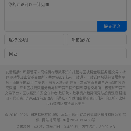
提交评论
友情链接：
私银管家 - 高端机构级数字资产托管与区块链金融服务
趣交易 - 社
区驱动型加密货币交易所 - 共建Web3未来
一站通 - 一站式区块链综合服务平
台 - 币圈全能助手
寻探者 - 探索区块链新世界 - 加密货币资讯与Web3前沿
派
克数据 - 专业区块链数据分析与加密货币投资指南
忍者交易所 - 极速加密货币
交易平台 - 区块链资产安全守护者
数研院 - 数字资产趋势研究与投资观察
链讯
网 - 代币资讯与Web3前沿动态
币通社 - 全球加密货币资讯门户
币研所 - 比特
币行情与区块链资讯平台
© 2010-2026
网友赵德柱的博客
本站主题由
宜昌君慎网络科技有限公司
提
供
网站地图
鄂ICP备2024037460号
请求次数：43 次，加载用时：0.480 秒，内存占用：39.92 MB