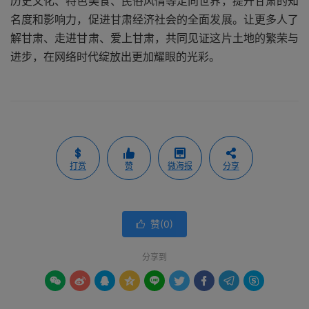
历史文化、特色美食、民俗风情等走向世界，提升甘肃的知
名度和影响力，促进甘肃经济社会的全面发展。让更多人了
解甘肃、走进甘肃、爱上甘肃，共同见证这片土地的繁荣与
进步，在网络时代绽放出更加耀眼的光彩。
打赏
赞
微海报
分享
赞(
0
)

分享到








