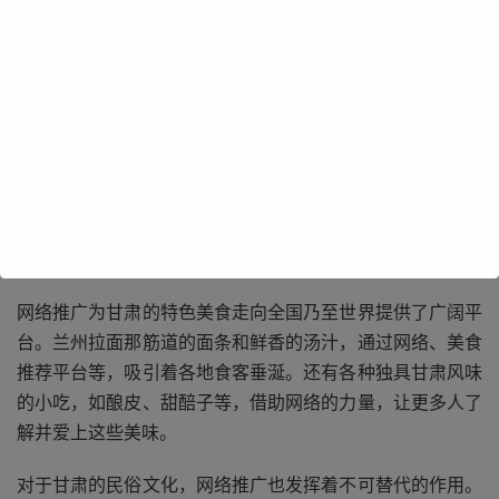
甘肃有着壮美的自然风光，如雄伟的祁连山、广袤的敦煌沙
漠等。通过网络推广，能让更多人领略这些大自然赋予的瑰
宝，吸引游客前来感受其独特魅力。比如张掖七彩丹霞那绚
丽多彩的地貌，在网络上展示出的震撼画面，吸引着无数人
想要亲眼目睹。甘肃的历史文化遗产更是璀璨夺目，敦煌莫
高窟的壁画艺术、天水麦积山石窟的精湛雕塑等，借助网络
推广，能跨越时空界限，让全球观众都能领略到古人的智慧
与艺术成就。
网络推广为甘肃的特色美食走向全国乃至世界提供了广阔平
台。兰州拉面那筋道的面条和鲜香的汤汁，通过网络、美食
推荐平台等，吸引着各地食客垂涎。还有各种独具甘肃风味
的小吃，如酿皮、甜醅子等，借助网络的力量，让更多人了
解并爱上这些美味。
对于甘肃的民俗文化，网络推广也发挥着不可替代的作用。