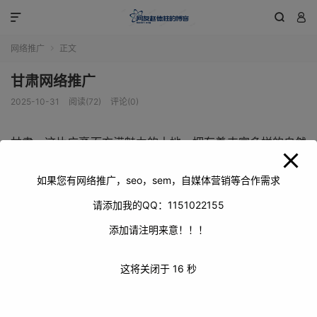
modal-check



网络推广
正文

甘肃网络推广
2025-10-31
阅读(72)
评论(0)
甘肃，这片广袤而充满魅力的土地，拥有着丰富多样的自然
景观与深厚独特的文化底蕴。在当今数字化时代，甘肃网络
推广对于展现其风采、吸引各方关注至关重要。
如果您有网络推广，seo，sem，自媒体营销等合作需求
请添加我的QQ：1151022155
添加请注明来意！！！
这将关闭于
16
秒