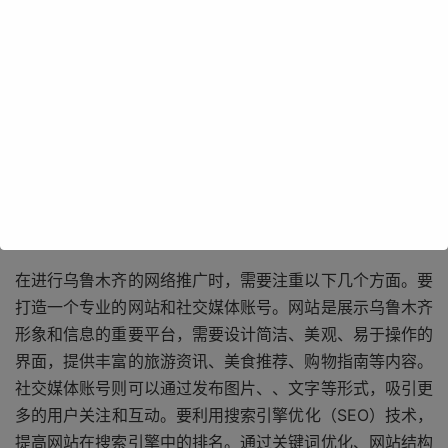
乌鲁木齐的网络推广具有巨大的潜力和广阔的市场。随着互
联网的普及和移动设备的广泛使用，越来越多的人开始通过
网络获取信息和进行消费。乌鲁木齐作为一个具有丰富旅游
资源和特色美食的城市，吸引了大量的游客前来观光旅游。
通过网络推广，可以将乌鲁木齐的旅游景点、美食文化等信
息传递给更多的人，提高乌鲁木齐的旅游知名度和美誉度，
吸引更多的游客前来旅游消费。
在进行乌鲁木齐的网络推广时，需要注重以下几个方面。要
打造一个专业的网站和社交媒体账号。网站是展示乌鲁木齐
形象和信息的重要平台，需要设计简洁、美观、易于操作的
界面，提供丰富的旅游资讯、美食推荐、购物指南等内容。
社交媒体账号则可以通过发布图片、、文字等形式，吸引更
多的用户关注和互动。要利用搜索引擎优化（SEO）技术，
提高网站在搜索引擎中的排名。通过关键词优化、网站结构