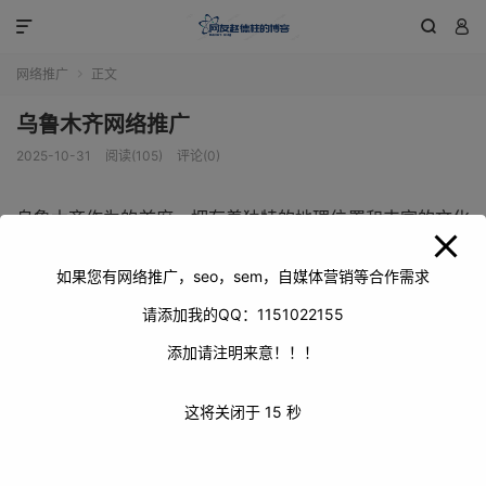
modal-check



网络推广
正文

乌鲁木齐网络推广
2025-10-31
阅读(105)
评论(0)
乌鲁木齐作为的首府，拥有着独特的地理位置和丰富的文化
资源，网络推广对于这座城市的发展至关重要。通过有效的
网络推广，可以提升乌鲁木齐的知名度，吸引更多的游客和
如果您有网络推广，seo，sem，自媒体营销等合作需求
投资者，促进城市的经济繁荣。
请添加我的QQ：1151022155
添加请注明来意！！！
这将关闭于
14
秒