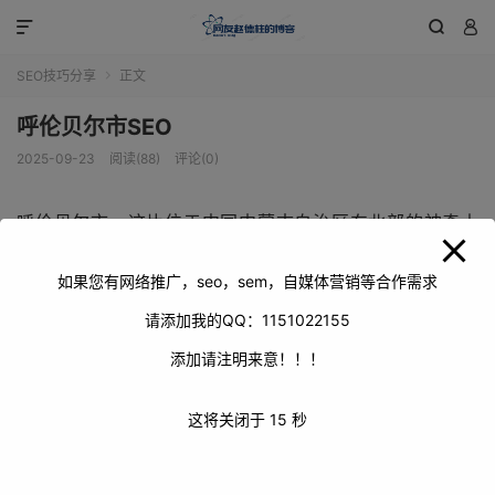
modal-check



SEO技巧分享
正文

呼伦贝尔市SEO
2025-09-23
阅读(88)
评论(0)
呼伦贝尔市，这片位于中国内蒙古自治区东北部的神奇土
地，宛如一颗璀璨而耀眼的明珠，镶嵌在广袤的北疆大地
上。它以其令人叹为观止的自然景观闻名遐迩，广袤无垠的
如果您有网络推广，seo，sem，自媒体营销等合作需求
草原像是一块巨大的绿色绒毯，在微风中轻轻起伏，成群的
请添加我的QQ：1151022155
牛羊如同珍珠般散落其间；波光粼粼的湖泊如同一面面明亮
添加请注明来意！！！
的镜子，倒映着蓝天白云和周围的美景；茂密的森林则像是
大自然精心雕琢的绿色迷宫，充满了神秘与生机。除了绝美
这将关闭于
15
秒
的自然风光，呼伦贝尔市还拥有着独特而浓郁的民俗文化，
蒙古族、鄂温克族、鄂伦春族等多个少数民族在这里和睦共
处，他们的传统习俗、特色美食和热情好客的性格，都吸引