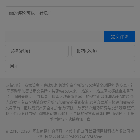
提交评论
友情链接：
私银管家 - 高端机构级数字资产托管与区块链金融服务
趣交易 - 社
区驱动型加密货币交易所 - 共建Web3未来
一站通 - 一站式区块链综合服务平
台 - 币圈全能助手
寻探者 - 探索区块链新世界 - 加密货币资讯与Web3前沿
派
克数据 - 专业区块链数据分析与加密货币投资指南
忍者交易所 - 极速加密货币
交易平台 - 区块链资产安全守护者
数研院 - 数字资产趋势研究与投资观察
链讯
网 - 代币资讯与Web3前沿动态
币通社 - 全球加密货币资讯门户
币研所 - 比特
币行情与区块链资讯平台
© 2010-2026
网友赵德柱的博客
本站主题由
宜昌君慎网络科技有限公司
提
供
网站地图
鄂ICP备2024037460号