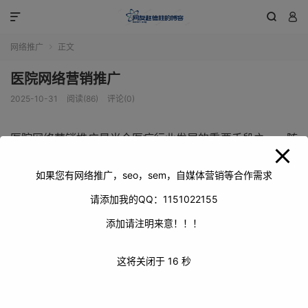
modal-check



网络推广
正文

医院网络营销推广
2025-10-31
阅读(86)
评论(0)
医院网络营销推广是当今医疗行业发展的重要手段之一。随
着互联网的普及和人们生活方式的改变，越来越多的患者开
始通过网络寻找医疗服务。因此，医院需要积极开展网络营
如果您有网络推广，seo，sem，自媒体营销等合作需求
销推广，提高自身的知名度和美誉度，吸引更多的患者前来
请添加我的QQ：1151022155
就诊。
添加请注明来意！！！
这将关闭于
16
秒