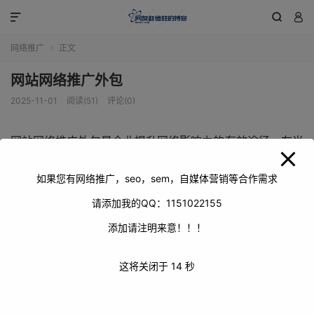
modal-check



网络推广
正文

网站网络推广外包
2025-11-01
阅读(51)
评论(0)
网站网络推广外包是企业提升网络影响力的有效途径。在当
今数字化时代，拥有一个出色的网站固然重要，但如何让它
在海量信息中脱颖而出，吸引更多潜在客户，成为了众多企
如果您有网络推广，seo，sem，自媒体营销等合作需求
业面临的难题。网站网络推广外包服务应运而生，为企业提
请添加我的QQ：1151022155
供了专业、高效的推广解决方案。
添加请注明来意！！！
这将关闭于
13
秒