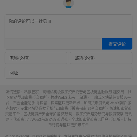
提交评论
友情链接：
私银管家 - 高端机构级数字资产托管与区块链金融服务
趣交易 - 社
区驱动型加密货币交易所 - 共建Web3未来
一站通 - 一站式区块链综合服务平
台 - 币圈全能助手
寻探者 - 探索区块链新世界 - 加密货币资讯与Web3前沿
派
克数据 - 专业区块链数据分析与加密货币投资指南
忍者交易所 - 极速加密货币
交易平台 - 区块链资产安全守护者
数研院 - 数字资产趋势研究与投资观察
链讯
网 - 代币资讯与Web3前沿动态
币通社 - 全球加密货币资讯门户
币研所 - 比特
币行情与区块链资讯平台
© 2010-2026
网友赵德柱的博客
本站主题由
宜昌君慎网络科技有限公司
提