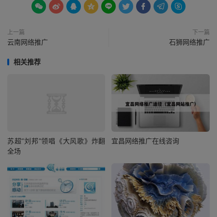









上一篇
下一篇
云南网络推广
石狮网络推广
相关推荐
苏超“刘邦”领唱《大风歌》炸翻
宜昌网络推广在线咨询
全场