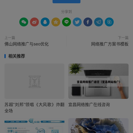
分享到









上一篇
下一篇
佛山网络推广与seo优化
网络推广方案书模板
相关推荐
苏超“刘邦”领唱《大风歌》炸翻
宜昌网络推广在线咨询
全场