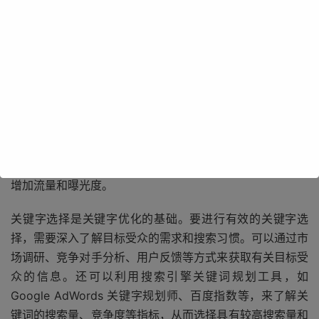
关键字优化是指通过研究用户搜索行为和搜索引擎算法，选
择合适的关键字，并将其合理地应用于网站的内容、标题、
描述等元素中，以提高网站在搜索引擎结果页面（SERP）
中的排名。搜索引擎通过分析用户输入的关键字，匹配相关
的网页，并根据各种因素对网页进行排序。因此，选择合适
的关键字并进行优化，可以使网站更容易被用户发现，从而
增加流量和曝光度。
关键字选择是关键字优化的基础。要进行有效的关键字选
择，需要深入了解目标受众的需求和搜索习惯。可以通过市
场调研、竞争对手分析、用户反馈等方式来获取有关目标受
众的信息。还可以利用搜索引擎关键词规划工具，如
Google AdWords 关键字规划师、百度指数等，来了解关
键词的搜索量、竞争度等指标，从而选择具有较高搜索量和