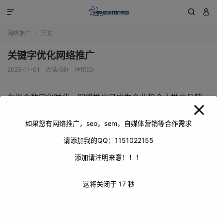
modal-check



网络推广
正文

关键字优化网络推广
2025-11-01
阅读(58)
评论(0)
在当今数字化时代，网络推广已成为企业和个人推广品牌、
产品或服务的重要手段。关键字优化作为网络推广的关键环
节，对于提高网站在搜索引擎中的排名、增加流量和转化率
如果您有网络推广，seo，sem，自媒体营销等合作需求
具有重要意义。本文将深入探讨关键字优化在网络推广中的
请添加我的QQ：1151022155
重要性、方法以及注意事项。
添加请注明来意！！！
这将关闭于
16
秒