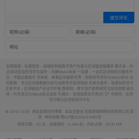
提交评论
友情链接：
私银管家 - 高端机构级数字资产托管与区块链金融服务
趣交易 - 社
区驱动型加密货币交易所 - 共建Web3未来
一站通 - 一站式区块链综合服务平
台 - 币圈全能助手
寻探者 - 探索区块链新世界 - 加密货币资讯与Web3前沿
派
克数据 - 专业区块链数据分析与加密货币投资指南
忍者交易所 - 极速加密货币
交易平台 - 区块链资产安全守护者
数研院 - 数字资产趋势研究与投资观察
链讯
网 - 代币资讯与Web3前沿动态
币通社 - 全球加密货币资讯门户
币研所 - 比特
币行情与区块链资讯平台
© 2010-2026
网友赵德柱的博客
本站主题由
宜昌君慎网络科技有限公司
提
供
网站地图
鄂ICP备2024037460号
请求次数：43 次，加载用时：0.494 秒，内存占用：39.91 MB