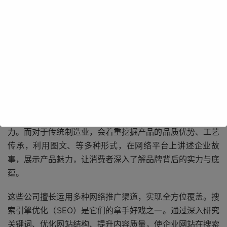
长沙网络推广营销公司深知网络世界的复杂性与多样性。它
们拥有一支经验丰富、创意十足的团队，能够精准把握不同
行业的特点和目标受众的需求。无论是新兴的科技企业，还
是传统的制造业公司，都能在这里找到适合自身发展的推广
策略。对于科技企业，公司会聚焦于前沿技术展示、创新成
果推广，通过专业的科技媒体合作、线上技术论坛等方式，
吸引行业内外的关注，提升企业在科技领域的知名度和影响
力。而对于传统制造业，会着重挖掘产品的品质优势、工艺
传承，利用图文、等多种形式，在网络平台上讲述企业故
事，展示产品魅力，让消费者深入了解品牌背后的实力与底
蕴。
这些公司擅长运用多种网络推广渠道，实现全方位覆盖。搜
索引擎优化（SEO）是它们的拿手好戏之一。通过深入研究
关键词、优化网站结构、提升内容质量，使企业网站在搜索