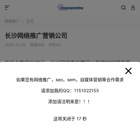
modal-check



网络推广
正文

长沙网络推广营销公司
2025-11-02
阅读(59)
评论(0)
在当今数字化时代，长沙网络推广营销公司犹如璀璨星辰，
照亮了企业前行的网络之路。它们凭借专业的技能与敏锐的
市场洞察力，为各类企业打造独特的营销方案，助力企业在
如果您有网络推广，seo，sem，自媒体营销等合作需求
激烈的市场竞争中脱颖而出。
请添加我的QQ：1151022155
添加请注明来意！！！
这将关闭于
16
秒