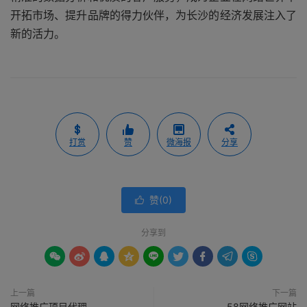
开拓市场、提升品牌的得力伙伴，为长沙的经济发展注入了
新的活力。
打赏
赞
微海报
分享
赞(
0
)

分享到









上一篇
下一篇
网络推广项目代理
58网络推广网站