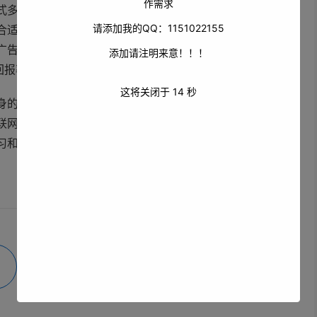
作需求
式多种多样，如搜索引擎广告、展示广告、广告、原生广告
请添加我的QQ：1151022155
合适的广告形式和投放平台。在进行网络广告投放时，企业
广告投放策略，提高广告的点击率和转化率，同时通过效果
添加请注明来意！！！
回报率。
这将关闭于
14
秒
身的实际情况和推广目标，选择合适的推广方法，并将多种
联网技术的不断发展和用户需求的不断变化，网络推广的方
习和掌握新的推广技巧和方法，以适应市场的变化和竞争的
微海报
分享