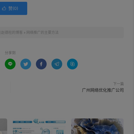
赞(
0
)

友赵德柱的博客
»
网络推广的主要方法
分享到





下一篇
广州网络优化推广公司