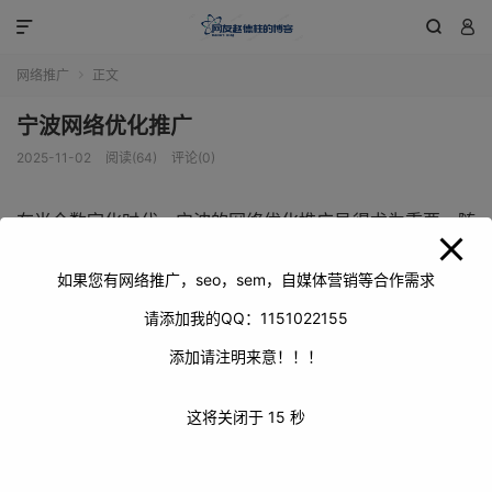
modal-check



网络推广
正文

宁波网络优化推广
2025-11-02
阅读(64)
评论(0)
在当今数字化时代，宁波的网络优化推广显得尤为重要。随
着互联网的迅猛发展，企业和各类机构都期望通过有效的网
络推广，提升自身在宁波乃至更广泛区域的影响力和竞争
如果您有网络推广，seo，sem，自媒体营销等合作需求
力。宁波作为经济发达且充满活力的城市，拥有众多优秀的
请添加我的QQ：1151022155
企业和丰富的资源，但要在激烈的市场竞争中脱颖而出，就
添加请注明来意！！！
必须借助网络优化推广的力量，精准地将自身优势展现给目
标受众。
这将关闭于
15
秒