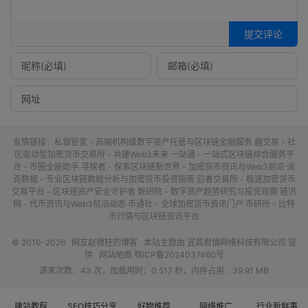
提交评论
友情链接：
私银管家 - 高端机构级数字资产托管与区块链金融服务
趣交易 - 社
区驱动型加密货币交易所 - 共建Web3未来
一站通 - 一站式区块链综合服务平
台 - 币圈全能助手
寻探者 - 探索区块链新世界 - 加密货币资讯与Web3前沿
派
克数据 - 专业区块链数据分析与加密货币投资指南
忍者交易所 - 极速加密货币
交易平台 - 区块链资产安全守护者
数研院 - 数字资产趋势研究与投资观察
链讯
网 - 代币资讯与Web3前沿动态
币通社 - 全球加密货币资讯门户
币研所 - 比特
币行情与区块链资讯平台
© 2010-2026
网友赵德柱的博客
本站主题由
宜昌君慎网络科技有限公司
提
供
网站地图
鄂ICP备2024037460号
请求次数：43 次，加载用时：0.517 秒，内存占用：39.91 MB
建站教程
SEO技巧分享
好物推荐
网络推广
行业新鲜事