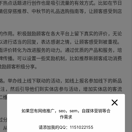
下热点话题进行创作也是吸引流量的有效方式。比如在节日
情侣穿搭推荐、中秋节的礼品选购指南等，让顾客感受到店
的作用。积极鼓励顾客在各大平台上留下真实的评价，无论
以进行适当的回复，表达感谢之情，让顾客感受到被重视。
面评价转化为改进服务的动力。通过优质的产品和服务，培
碑传播。可以设置一些奖励机制，比如推荐新顾客成功消费
激励顾客积极分享。
略。举办线上线下联动的活动，如线上报名参加线下的新品
关注，然后引导他们到实体店参与活动，增加实体店的客流
二维码参与抽奖、关注公众号领取优惠券等，将线下的顾客
如果您有网络推广，seo，sem，自媒体营销等合
作需求
过分析网站流量数据、社交媒体平台的互动数据、顾客购买
请添加我的QQ：1151022155
，从而有针对性地调整推广策略。比如发现某个时间段内网