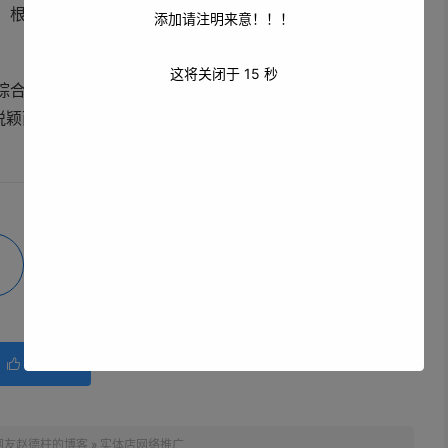
；根据顾客购买的产品类型，推荐相关的配套产品或进行精
添加请注明来意！！！
这将关闭于
14
秒
综合运用多种方法和手段，不断创新和优化。只有充分利用
脱颖而出，赢得更多的顾客和商机，实现持续稳定的发展。
微海报
分享
赞(
0
)

网友赵德柱的博客
»
实体店网络推广