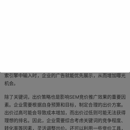
SEM竞价推广的核心在于关键词的选择与优化。企业需要深
入了解目标客户的搜索习惯和需求，挖掘出与之匹配的高价
值关键词。这些关键词不仅要具有一定的搜索量，还要与企
业的产品或服务高度相关。例如，一家提供健身器材的企
业，可能会选择“家用健身器材推荐”“适合初学者的健身器
材”等关键词。通过精准定位这些关键词，当潜在客户在搜
索引擎中输入时，企业的广告就能优先展示，从而增加曝光
机会。
除了关键词，出价策略也是影响SEM竞价推广效果的重要因
素。企业需要根据自身预算和目标，制定合理的出价方案。
出价过高可能会导致成本增加，而出价过低则可能无法获得
理想的排名。因此，企业需要综合考虑关键词的竞争程度、
转化率等因素，灵活调整出价。还可以利用一些竞价工具，