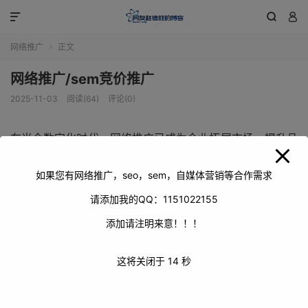
modal-check



网络推广
正文

网络推广/sem竞价推广
2025-11-03
阅读(64)
评论(0)
在当今数字化时代，网络推广已成为企业拓展市场、提升品
牌知名度的关键手段。其中，SEM竞价推广凭借其精准高效
的特点，备受众多企业青睐。通过合理设置关键词、精准定
如果您有网络推广，seo，sem，自媒体营销等合作需求
位目标客户群体，企业能够在搜索引擎结果页面迅速占据有
请添加我的QQ：1151022155
利位置，吸引潜在客户的关注。
添加请注明来意！！！
这将关闭于
14
秒