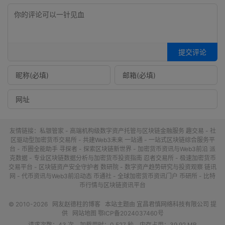
提交评论
友情链接：
私银管家 - 高端机构级数字资产托管与区块链金融服务
趣交易 - 社
区驱动型加密货币交易所 - 共建Web3未来
一站通 - 一站式区块链综合服务平
台 - 币圈全能助手
寻探者 - 探索区块链新世界 - 加密货币资讯与Web3前沿
派
克数据 - 专业区块链数据分析与加密货币投资指南
忍者交易所 - 极速加密货币
交易平台 - 区块链资产安全守护者
数研院 - 数字资产趋势研究与投资观察
链讯
网 - 代币资讯与Web3前沿动态
币通社 - 全球加密货币资讯门户
币研所 - 比特
币行情与区块链资讯平台
© 2010-2026
网友赵德柱的博客
本站主题由
宜昌君慎网络科技有限公司
提
供
网站地图
鄂ICP备2024037460号
请求次数：43 次，加载用时：0.527 秒，内存占用：39.92 MB