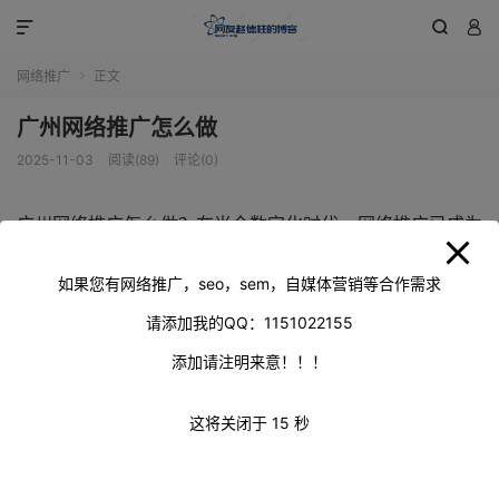
modal-check



网络推广
正文

广州网络推广怎么做
2025-11-03
阅读(89)
评论(0)
广州网络推广怎么做？在当今数字化时代，网络推广已成为
企业提升品牌知名度、增加销售额的重要手段。广州作为中
国的经济中心之一，拥有庞大的市场和消费群体，如何做好
如果您有网络推广，seo，sem，自媒体营销等合作需求
广州的网络推广呢？以下是一些建议。
请添加我的QQ：1151022155
添加请注明来意！！！
这将关闭于
15
秒