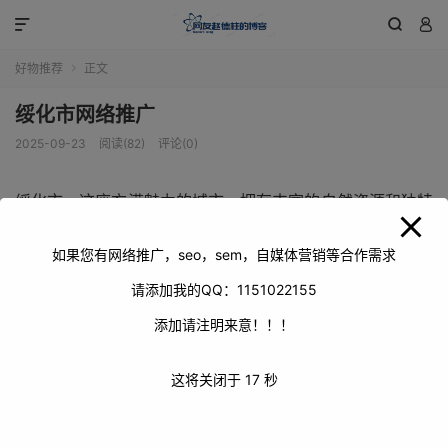
modal-check



好物推荐
正文

绥化市网络推广
2025-09-23
阅读(82)
评论(0)
绥化市，这座充满魅力的城市，拥有丰富的自然资源和独特
的人文景观。在当今数字化时代，网络推广对于绥化市的发
展至关重要。通过网络推广，可以让更多人了解绥化的特色
如果您有网络推广，seo，sem，自媒体营销等合作需求
产业、旅游景点、文化底蕴等，吸引投资、促进旅游、推动
请添加我的QQ：1151022155
经济发展。
添加请注明来意！！！
这将关闭于
17
秒