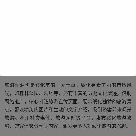
绥化市的特色产业众多，如绿色农产品种植与加工、畜牧养
殖等。利用网络推广，可以将这些优质产品推向全国乃至全
球市场。通过电商平台、农产品直播带货等形式，让绥化的
绿色农产品走出家门，提高产品的知名度和销量。网络推广
也能助力绥化的畜牧养殖产业，宣传本地优质的畜产品，打
造具有绥化特色的畜牧品牌。
旅游资源也是绥化市的一大亮点。绥化有着美丽的自然风
光，如森林公园、湿地等，还有丰富的历史文化遗迹。借助
网络推广，精心打造旅游宣传页面，展示绥化独特的旅游景
点，配以精美的图片和生动的文字介绍，吸引游客前来观光
旅游。利用社交媒体、旅游网站等平台，发布绥化旅游攻
略、游客体验分享等内容，激发更多人对绥化旅游的兴趣。