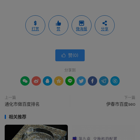
打赏
赞
微海报
分享
赞(
0
)

分享到









上一篇
下一篇
通化市做百度排名
伊春市百度seo
相关推荐