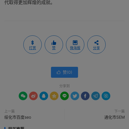
代取得更加辉煌的成就。
打赏
赞
微海报
分享
赞(
0
)

分享到









上一篇
下一篇
绥化市百度seo
通化市SEM
相关推荐