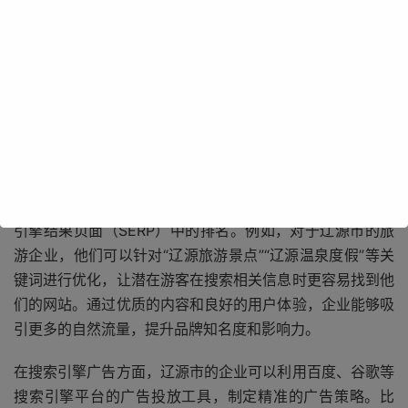
辽源市作为吉林省的重要城市，拥有丰富的资源和独特的文
化魅力。在 SEM 的助力下，辽源市的企业能够更好地展示
自己的产品和服务，与本地及全国的消费者进行有效的沟
通。
从搜索引擎优化（SEO）方面来看，辽源市的企业可以通过
优化网站结构、内容质量和关键词布局等手段，提高在搜索
引擎结果页面（SERP）中的排名。例如，对于辽源市的旅
游企业，他们可以针对“辽源旅游景点”“辽源温泉度假”等关
键词进行优化，让潜在游客在搜索相关信息时更容易找到他
们的网站。通过优质的内容和良好的用户体验，企业能够吸
引更多的自然流量，提升品牌知名度和影响力。
在搜索引擎广告方面，辽源市的企业可以利用百度、谷歌等
搜索引擎平台的广告投放工具，制定精准的广告策略。比