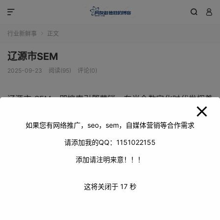
modal-check



行业新鲜事
正文

辽源市SEM
2025-09-23
阅读(95)
评论(0)
辽源市 SEM，即搜索引擎营销，在当今数字化时代发挥着
至关重要的作用。它通过对搜索引擎的优化和广告投放，帮
助企业提升在线 visibility（可见度），吸引潜在客户，促
如果您有网络推广，seo，sem，自媒体营销等合作需求
进业务增长。
请添加我的QQ：1151022155
添加请注明来意！！！
这将关闭于
17
秒